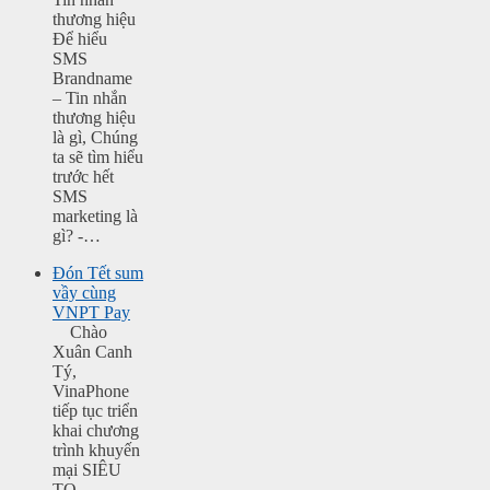
thương hiệu
Để hiểu
SMS
Brandname
– Tin nhắn
thương hiệu
là gì, Chúng
ta sẽ tìm hiểu
trước hết
SMS
marketing là
gì? -…
Đón Tết sum
vầy cùng
VNPT Pay
Chào
Xuân Canh
Tý,
VinaPhone
tiếp tục triển
khai chương
trình khuyến
mại SIÊU
TO