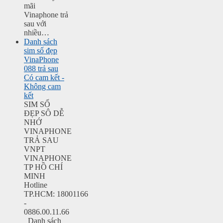
mãi
Vinaphone trả
sau với
nhiều…
Danh sách
sim số đẹp
VinaPhone
088 trả sau
Có cam kết -
Không cam
kết
SIM SỐ
ĐẸP SÔ DỄ
NHỚ
VINAPHONE
TRẢ SAU
VNPT
VINAPHONE
TP HỒ CHÍ
MINH
Hotline
TP.HCM: 18001166
-
0886.00.11.66
Danh sách