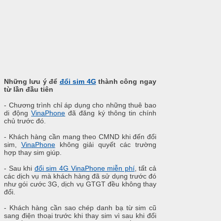
Những lưu ý để
đổi sim 4G
thành công ngay
từ lần đầu tiên
- Chương trình chỉ áp dụng cho những thuê bao
di động
VinaPhone
đã đăng ký thông tin chính
chủ trước đó.
- Khách hàng cần mang theo CMND khi đến đổi
sim,
VinaPhone
không giải quyết các trường
hợp thay sim giúp.
- Sau khi
đổi sim 4G VinaPhone miễn phí
, tất cả
các dịch vụ mà khách hàng đã sử dụng trước đó
như gói cước 3G, dịch vụ GTGT đều không thay
đổi.
- Khách hàng cần sao chép danh bạ từ sim cũ
sang điện thoại trước khi thay sim vì sau khi đổi