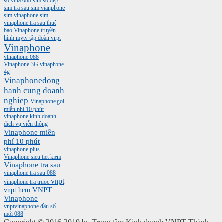
so vina 088
sim số đẹp
sim trả sau
sim vianphone
sim vinaphone
sim
vinaphone tra sau
thuê
bao Vinaphone
truyền
hình mytv
tập đoàn vnpt
Vinaphone
vinaphone 088
Vinaphone 3G
vinaphone
4g
Vinaphonedong
hanh cung doanh
nghiep
Vinaphone gọi
miễn phí 10 phút
vinaphone kinh doanh
dịch vụ viễn thông
Vinaphone miễn
phí 10 phút
vinaphone plus
Vinaphone sieu tiet kiem
Vinaphone tra sau
vinaphone tra sau 088
vnpt
vinaphone tra truoc
vnpt hcm
VNPT
Vinaphone
vnptvinaphone
đầu số
mới 088
Copyright © 2016-2019 by Trung tâm Kinh doanh VNPT Thành