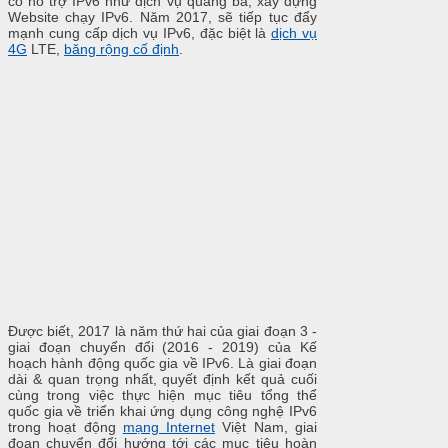
có hỗ trợ IPv6 như dịch vụ quảng bá, xây dựng
Website chạy IPv6. Năm 2017, sẽ tiếp tục đẩy
mạnh cung cấp dịch vụ IPv6, đặc biệt là
dịch vụ
4G
LTE,
băng rộng cố định
.
Được biết, 2017 là năm thứ hai của giai đoạn 3 -
giai đoạn chuyển đổi (2016 - 2019) của Kế
hoạch hành động quốc gia về IPv6. Là giai đoạn
dài & quan trọng nhất, quyết định kết quả cuối
cùng trong việc thực hiện mục tiêu tổng thể
quốc gia về triển khai ứng dụng công nghệ IPv6
trong hoạt động
mạng Internet
Việt Nam, giai
đoạn chuyển đổi hướng tới các mục tiêu hoàn