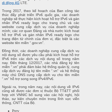
di động 4G
LTE.
Trong 2017, theo kế hoạch của Ban công tác
thúc đẩy phát triển IPv6 quốc gia, các doanh
nghiệp sẽ thực hiện kích hoạt hỗ trợ IPv6 và gán
nhãn IPv6 ready logo cho trang chủ và các
website cung cấp dịch vụ của doanh nghiệp
mình; các cơ quan Đảng và nhà nước kích hoạt
hỗ trợ IPv6 và gán nhãn IPv6 ready logo cho
trang điện tử chính của đơn vị, đặc biệt là các
website tên miền “.gov.vn”.
Đồng thời, các doanh nghiệp cung cấp dịch vụ
nội dung số được yêu cầu phải kích hoạt hỗ trợ
IPv6 trên các dịch vụ nội dung số trong năm
nay. Đến tháng 12/2017, các nhà đăng ký tên
miền “.vn” phải đảm bảo hệ thống quản lý, cung
cấp dịch vụ đăng ký tên miền “.vn” và hệ thống
máy chủ DNS cung cấp dịch vụ cho tên miền
“.vn” hỗ trợ song song IPv4/IPv6.
Ngoài ra, trong năm nay, các nội dung về IPv6
cũng sẽ được các đơn vị thuộc Bộ TT&TT phối
hợp với VNNIC bổ sung vào các hội nghị, hội
thảo, sự kiện chuyên môn trong lĩnh vực viễn
thông, CNTT của Bộ.
Prev