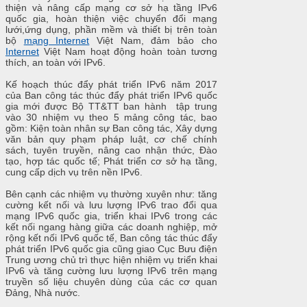
thiện và nâng cấp mạng cơ sở hạ tầng IPv6
quốc gia, hoàn thiện việc chuyển đổi mạng
lưới,ứng dụng, phần mềm và thiết bị trên toàn
bộ
mạng Internet
Việt Nam, đảm bảo cho
Internet
Việt Nam hoạt động hoàn toàn tương
thích, an toàn với IPv6.
Kế hoạch thúc đẩy phát triển IPv6 năm 2017
của Ban công tác thúc đẩy phát triển IPv6 quốc
gia mới được Bộ TT&TT ban hành tập trung
vào 30 nhiệm vụ theo 5 mảng công tác, bao
gồm: Kiện toàn nhân sự Ban công tác, Xây dựng
văn bản quy phạm pháp luật, cơ chế chính
sách, tuyên truyền, nâng cao nhận thức, Đào
tạo, hợp tác quốc tế; Phát triển cơ sở hạ tầng,
cung cấp dịch vụ trên nền IPv6.
Bên cạnh các nhiệm vụ thường xuyên như: tăng
cường kết nối và lưu lượng IPv6 trao đổi qua
mạng IPv6 quốc gia, triển khai IPv6 trong các
kết nối ngang hàng giữa các doanh nghiệp, mở
rộng kết nối IPv6 quốc tế, Ban công tác thúc đẩy
phát triển IPv6 quốc gia cũng giao Cục Bưu điện
Trung ương chủ trì thực hiện nhiệm vụ triển khai
IPv6 và tăng cường lưu lượng IPv6 trên mạng
truyền số liệu chuyên dùng của các cơ quan
Đảng, Nhà nước.