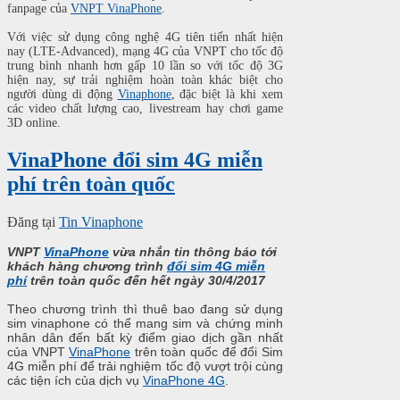
fanpage của
VNPT VinaPhone
.
Với việc sử dụng công nghệ 4G tiên tiến nhất hiện
nay (LTE-Advanced), mạng 4G của VNPT cho tốc độ
trung bình nhanh hơn gấp 10 lần so với tốc độ 3G
hiện nay, sự trải nghiệm hoàn toàn khác biệt cho
người dùng di động
Vinaphone
, đặc biệt là khi xem
các video chất lượng cao, livestream hay chơi game
3D online.
VinaPhone đổi sim 4G miễn
phí trên toàn quốc
Đăng tại
Tin Vinaphone
VNPT
VinaPhone
vừa nhắn tin thông báo tới
khách hàng chương trình
đổi sim 4G miễn
phí
trên toàn quốc đến hết ngày 30/4/2017
Theo chương trình thì thuê bao đang sử dụng
sim vinaphone có thể mang sim và chứng minh
nhân dân đến bất kỳ điểm giao dịch gần nhất
của VNPT
VinaPhone
trên toàn quốc để đổi Sim
4G miễn phí để trải nghiệm tốc độ vượt trội cùng
các tiện ích của dịch vụ
VinaPhone 4G
.