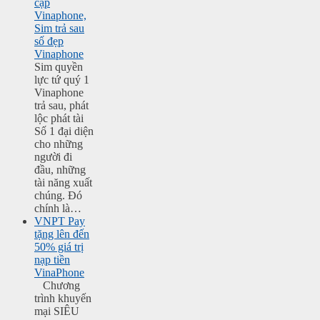
cặp
Vinaphone,
Sim trả sau
số đẹp
Vinaphone
Sim quyền
lực tứ quý 1
Vinaphone
trả sau, phát
lộc phát tài
Số 1 đại diện
cho những
người đi
đầu, những
tài năng xuất
chúng. Đó
chính là…
VNPT Pay
tặng lên đến
50% giá trị
nạp tiền
VinaPhone
Chương
trình khuyến
mại SIÊU