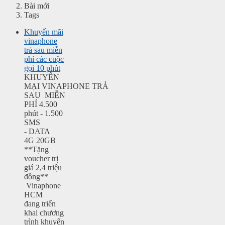
Bài mới
Tags
Khuyến mãi
vinaphone
trả sau miễn
phí các cuộc
gọi 10 phút
KHUYẾN
MẠI VINAPHONE TRẢ
SAU MIỄN
PHÍ 4.500
phút - 1.500
SMS
- DATA
4G 20GB
**Tặng
voucher trị
giá 2,4 triệu
đồng**
Vinaphone
HCM
đang triển
khai chương
trình khuyến