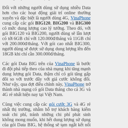
Đối với những người dùng sử dụng nhiều Data
hơn cho các hoạt động giải trí online thường
xuyên và đặc biệt là người dùng 4G,
VinaPhone
cung cấp các gói
BIG120
,
BIG200
và
BIG300
có mức dung lượng cao lý tưởng. Theo đó, với
gói BIG120 và BIG200, người dùng sẽ lần lượt
có tới 6GB chỉ với 120.000đ/tháng và 11GB chỉ
với 200.000đ/tháng. Với gói cao nhất BIG300,
người dùng sẽ được sử dụng dung lượng lên đến
18GB khi chỉ cần 300.000đ/tháng.
Các gói Data BIG trên của
VinaPhone
là bước
đi đột phá tiếp theo của nhà mạng khi tăng mạnh
dung lượng gói Data, thậm chí có gói tăng gấp
đôi so với trước đây với giá cước không đổi.
Như vậy, qua đợt điều chỉnh này,
VinaPhone
trở
thành nhà mạng có gói Data tháng cho cả 3G và
4G rẻ nhất hiện nay tại Việt Nam.
Cùng việc cung cấp các
gói cước 3G
và 4G rẻ
nhất thị trường, nhằm hỗ trợ khách hàng kiểm
soát chi phí, tránh những chi phí phát sinh
không mong muốn, khi hết dung lượng sử dụng
của gói Data BIG, hệ thống sẽ tạm ngắt kết nối