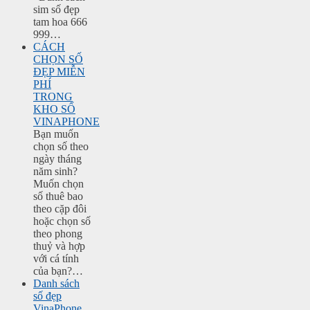
sim số đẹp
tam hoa 666
999…
CÁCH
CHỌN SỐ
ĐẸP MIỄN
PHÍ
TRONG
KHO SỐ
VINAPHONE
Bạn muốn
chọn số theo
ngày tháng
năm sinh?
Muốn chọn
số thuê bao
theo cặp đôi
hoặc chọn số
theo phong
thuỷ và hợp
với cá tính
của bạn?…
Danh sách
số đẹp
VinaPhone