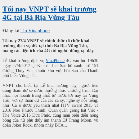
Tối nay VNPT sẽ khai trương
4G tại Bà Rịa Vũng Tàu
Đăng tại
Tin Vinaphone
Tối nay 27/4 VNPT sẽ chính thức tổ chức khai
trương dịch vụ 4G tại tỉnh Bà Rịa Vũng Tàu,
mang các tiện ích của 4G tới người dùng tại đây.
Lễ khai trương dịch vụ
VinaPhone
4G vào lúc 19h30
ngày 27/4/2017 tại Khu du lịch San hô xanh - số 151
đường Thùy Vân, thuộc khu vực Bãi Sau của Thành
phố biển Vũng Tàu.
VNPT cho biết, t
ại Lễ khai trương này, người tiêu
dùng tham dự sẽ được thưởng thức chương trình Đại
nhạc hội hoành tráng nhất từ trước tới nay tại Vũng
Tàu, với sự tham dự của các ca sỹ, nghệ sỹ nổi tiếng,
như: Ca sĩ được yêu thích nhất HTV award 2015 và
2016 Noo Phước Thịnh, Quán quân giọng hát Việt -
The Voice 2015 Đức Phúc, cùng màn biểu diễu nóng
bỏng của nữ phù thủy âm thanh DJ Trang Moon, vũ
đoàn Joker Rock, nhóm nhảy BCA....