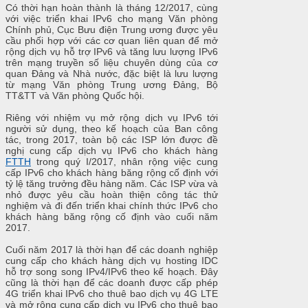
Có thời hạn hoàn thành là tháng 12/2017, cùng
với việc triển khai IPv6 cho mạng Văn phòng
Chính phủ, Cục Bưu điện Trung ương được yêu
cầu phối hợp với các cơ quan liên quan để mở
rộng dịch vụ hỗ trợ IPv6 và tăng lưu lượng IPv6
trên mạng truyền số liệu chuyên dùng của cơ
quan Đảng và Nhà nước, đặc biệt là lưu lượng
từ mạng Văn phòng Trung ương Đảng, Bộ
TT&TT và Văn phòng Quốc hội.
Riêng với nhiệm vụ mở rộng dịch vụ IPv6 tới
người sử dụng, theo kế hoạch của Ban công
tác, trong 2017, toàn bộ các ISP lớn được đề
nghị cung cấp dịch vụ IPv6 cho khách hàng
FTTH
trong quý I/2017, nhân rộng việc cung
cấp IPv6 cho khách hàng băng rộng cố định với
tỷ lệ tăng trưởng đều hàng năm. Các ISP vừa và
nhỏ được yêu cầu hoàn thiện công tác thử
nghiệm và đi đến triển khai chính thức IPv6 cho
khách hàng băng rộng cố định vào cuối năm
2017.
Cuối năm 2017 là thời hạn để các doanh nghiệp
cung cấp cho khách hàng dịch vụ hosting IDC
hỗ trợ song song IPv4/IPv6 theo kế hoạch. Đây
cũng là thời hạn để các doanh được cấp phép
4G triển khai IPv6 cho thuê bao dịch vụ 4G LTE
và mở rộng cung cấp dịch vụ IPv6 cho thuê bao