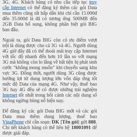
3G, 4G. Khách hàng có nhu cầu tiếp tục
truy
cập Internet
có thể đăng ký thêm các gói Data
mua thêm cũng rất hấp dẫn khi chỉ cần 15.000đ
đến 35.000đ là đã có tương ứng 500MB đến
2GB Data bổ sung, không phân biệt gói BIG
ban đầu.
Ngoài ra, gói Data BIG còn có ưu điểm vượt
trội là dùng được cho cả 3G và 4G. Người dùng
4G giờ đây đã có thể thoải mái truy cập Internet
với tốc độ nhanh đến hơn 10 lần so với mạng
3G mà không còn lo lắng về bất tiện bị phát sinh
cước “không mong muốn” khi chuyển sang khu
vực 3G. Đồng thời, người dùng 3G cũng được
hưởng lợi từ dung lượng lớn vốn đáp ứng tốt
mức độ Data của mạng 4G. Như vậy, thuê bao
3G hay 4G đều sẽ có được những trải nghiệm
Internet
tốt nhất trong bối cảnh các nội dung số
không ngừng bùng nổ hiện nay.
Để đăng ký các gói Data BIG mới và các gói
Data mua thêm dung lượng, thuê bao
VinaPhone
chỉ cần soạn:
DK
[
Tên gói
] gửi
888
.
Chi tiết khách hàng có thể liên hệ
18001091
để
được giải đáp.