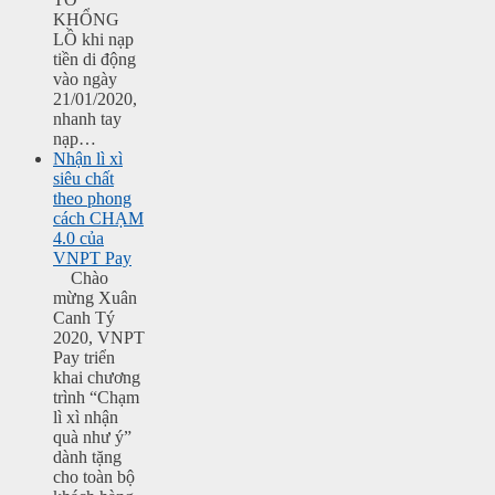
KHỔNG
LỒ khi nạp
tiền di động
vào ngày
21/01/2020,
nhanh tay
nạp…
Nhận lì xì
siêu chất
theo phong
cách CHẠM
4.0 của
VNPT Pay
Chào
mừng Xuân
Canh Tý
2020, VNPT
Pay triển
khai chương
trình “Chạm
lì xì nhận
quà như ý”
dành tặng
cho toàn bộ