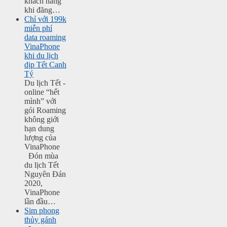
khách hàng
khi đăng…
Chỉ với 199k
miễn phí
data roaming
VinaPhone
khi du lịch
dịp Tết Canh
Tý
Du lịch Tết -
online “hết
mình” với
gói Roaming
không giới
hạn dung
lượng của
VinaPhone
Đón mùa
du lịch Tết
Nguyên Đán
2020,
VinaPhone
lần đầu…
Sim phong
thủy gánh