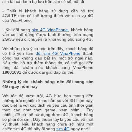
sim tất cả danh bạ lưu trên sim cũ sẽ mất đi.
- Thiết bị khách hàng sử dụng cần hỗ trợ
4G/LTE mới có thể tương thích với dịch vụ 4G
của VinaPhone.
- Khi đổi sang
sim 4G VinaPhone
, khách hàng
vẫn có thể dùng được bình thường trên mạng
2G/3G nếu di chuyển ra khỏi vùng phủ sóng 4G.
Với những lưu ý cơ bản trên đây, khách hàng đã
có thể yên tâm
đổi sim 4G VinaPhone
thành
công mà không gặp bất kỳ một trở ngại nào.
Nếu cần hỗ trợ thêm thông tin, có thể gọi đến
tổng đài chăm sóc khách hàng VinaPhone
18001091
để được đài giải đáp cụ thể.
Những lý do khách hàng nên đổi sang sim
4G ngay hôm nay
Với tốc độ vượt trội, 4G hứa hẹn mang đến
những trải nghiệm khác hẳn so với 3G hiện nay,
đặc biệt là với các dịch vụ yêu cầu tính thời gian
thực cao như chơi game, xem phim… Tuy
nhiên, để có thể sử dụng được 4G, khách hàng
sẽ phải đổi sim. Đây thuần túy là yêu cầu về mặt
kỹ thuật. Nếu khách hàng chưa sở hữu một
chiếc sim 4G thì hãy ổi sang
sim 4G
ngay nhé !