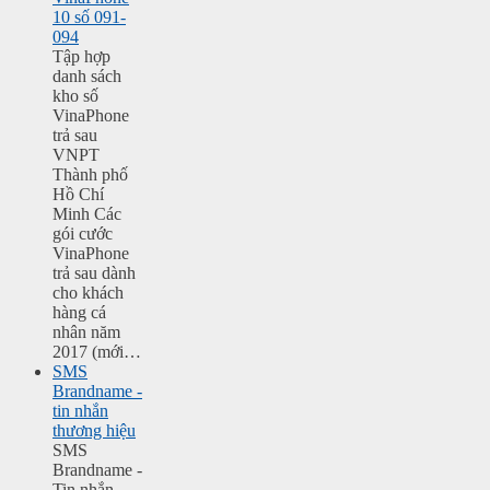
10 số 091-
094
Tập hợp
danh sách
kho số
VinaPhone
trả sau
VNPT
Thành phố
Hồ Chí
Minh Các
gói cước
VinaPhone
trả sau dành
cho khách
hàng cá
nhân năm
2017 (mới…
SMS
Brandname -
tin nhắn
thương hiệu
SMS
Brandname -
Tin nhắn