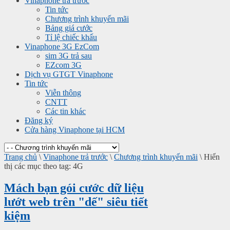
Vinaphone trả trước
Tin tức
Chương trình khuyến mãi
Bảng giá cước
Tỉ lệ chiếc khấu
Vinaphone 3G EzCom
sim 3G trả sau
EZcom 3G
Dịch vụ GTGT Vinaphone
Tin tức
Viễn thông
CNTT
Các tin khác
Đăng ký
Cửa hàng Vinaphone tại HCM
Trang chủ
\
Vinaphone trả trước
\
Chương trình khuyến mãi
\
Hiển
thị các mục theo tag: 4G
Mách bạn gói cước dữ liệu
lướt web trên "dế" siêu tiết
kiệm