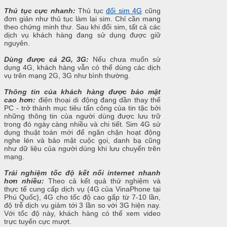
Thủ tục cực nhanh:
Thủ tục
đổi sim 4G
cũng
đơn giản như thủ tục làm lại sim. Chỉ cần mang
theo chứng minh thư. Sau khi đổi sim, tất cả các
dịch vụ khách hàng đang sử dụng được giữ
nguyên.
Dùng được cả 2G, 3G:
Nếu chưa muốn sử
dụng 4G, khách hàng vẫn có thể dùng các dịch
vụ trên mạng 2G, 3G như bình thường.
Thông tin của khách hàng được bảo mật
cao hơn:
điện thoại di động đang dần thay thế
PC - trở thành mục tiêu tấn công của tin tặc bởi
những thông tin của người dùng được lưu trữ
trong đó ngày càng nhiều và chi tiết. Sim 4G sử
dụng thuật toán mới để ngăn chặn hoạt động
nghe lén và bảo mật cuộc gọi, danh bạ cũng
như dữ liệu của người dùng khi lưu chuyển trên
mạng.
Trải nghiệm tốc độ kết nối internet nhanh
hơn nhiều:
Theo cả kết quả thử nghiệm và
thực tế cung cấp dịch vụ (4G của VinaPhone tại
Phú Quốc), 4G cho tốc độ cao gấp từ 7-10 lần,
độ trễ dịch vụ giảm tới 3 lần so với 3G hiện nay.
Với tốc độ này, khách hàng có thể xem video
trực tuyến cực mượt.