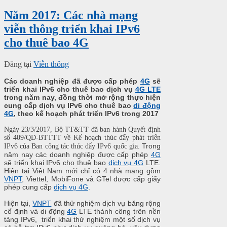
Năm 2017: Các nhà mạng
viễn thông triển khai IPv6
cho thuê bao 4G
Đăng tại
Viễn thông
Các doanh nghiệp đã được cấp phép
4G
sẽ
triển khai IPv6 cho thuê bao dịch vụ
4G LTE
trong năm nay, đồng thời mở rộng thực hiện
cung cấp dịch vụ IPv6 cho thuê bao
di động
4G
, theo kế hoạch phát triển IPv6 trong 2017
Ngày 23/3/2017, Bộ TT&TT đã ban hành Quyết định
số 409/QĐ-BTTTT về Kế hoạch thúc đẩy phát triển
Trong
IPv6 của Ban công tác thúc đẩy IPv6 quốc gia.
năm nay các doanh nghiệp được cấp phép
4G
sẽ triển khai IPv6 cho thuê bao
dịch vụ 4G
LTE.
Hiện tại Việt Nam mới chỉ có 4 nhà mạng gồm
VNPT
, Viettel, MobiFone và GTel được cấp giấy
phép cung cấp
dịch vụ 4G
.
Hiện tại,
VNPT
đã thử nghiệm dịch vụ băng rộng
cố định và di động
4G
LTE thành công trên nền
tảng IPv6, triển khai thử nghiệm một số dịch vụ