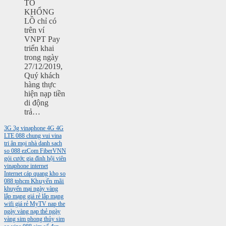
TO
KHỔNG
LỒ chỉ có
trên ví
VNPT Pay
triển khai
trong ngày
27/12/2019,
Quý khách
hàng thực
hiện nạp tiền
di động
trả…
3G
3g vinaphone
4G
4G
LTE
088
chung vui vina
tri ân mọi nhà
danh sach
so 088
ezCom
FiberVNN
gói cước gia đình
hội viên
vinaphone
internet
Internet cáp quang
kho so
088 tphcm
Khuyến mãi
khuyến mại ngày vàng
lắp mạng giá rẻ
lắp mạng
wifi giá rẻ
MyTV
nap the
ngày vàng
nạp thẻ ngày
vàng
sim phong thủy
sim