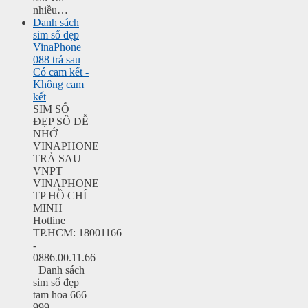
nhiều…
Danh sách
sim số đẹp
VinaPhone
088 trả sau
Có cam kết -
Không cam
kết
SIM SỐ
ĐẸP SÔ DỄ
NHỚ
VINAPHONE
TRẢ SAU
VNPT
VINAPHONE
TP HỒ CHÍ
MINH
Hotline
TP.HCM: 18001166
-
0886.00.11.66
Danh sách
sim số đẹp
tam hoa 666
999…