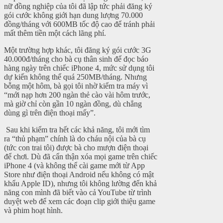
nữ đồng nghiệp của tôi đã lập tức phải đăng ký
gói cước không giới hạn dung lượng 70.000
đồng/tháng với 600MB tốc độ cao để tránh phải
mất thêm tiền một cách lãng phí.
Một trường hợp khác, tôi đăng ký gói cước 3G
40.000đ/tháng cho bà cụ thân sinh để đọc báo
hàng ngày trên chiếc iPhone 4, mức sử dụng tôi
dự kiến không thể quá 250MB/tháng. Nhưng
bỗng một hôm, bà gọi tôi nhờ kiểm tra máy vì
“mới nạp hơn 200 ngàn thẻ cào vài hôm trước,
mà giờ chỉ còn gần 10 ngàn đồng, dù chẳng
dùng gì trên điện thoại mấy”.
Sau khi kiểm tra hết các khả năng, tôi mới tìm
ra “thủ phạm” chính là do cháu nội của bà cụ
(tức con trai tôi) được bà cho mượn điện thoại
để chơi. Dù đã cẩn thận xóa mọi game trên chiếc
iPhone 4 (và không thể cài game mới từ App
Store như điện thoại Android nếu không có mật
khẩu Apple ID), nhưng tôi không lường đến khả
năng con mình đã biết vào cả YouTube từ trình
duyệt web để xem các đoạn clip giới thiệu game
và phim hoạt hình.