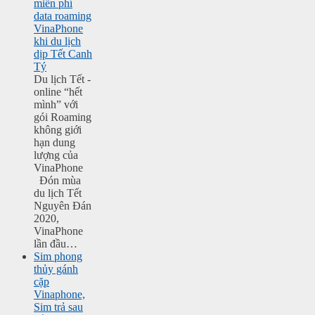
miễn phí
data roaming
VinaPhone
khi du lịch
dịp Tết Canh
Tý
Du lịch Tết -
online “hết
mình” với
gói Roaming
không giới
hạn dung
lượng của
VinaPhone
Đón mùa
du lịch Tết
Nguyên Đán
2020,
VinaPhone
lần đầu…
Sim phong
thủy gánh
cặp
Vinaphone,
Sim trả sau