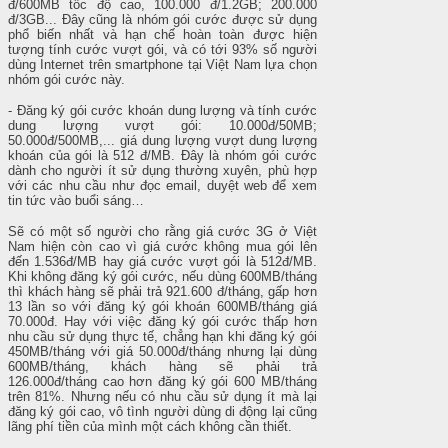
đ/600MB tốc độ cao, 100.000 đ/1.2GB; 200.000
đ/3GB... Đây cũng là nhóm gói cước được sử dụng
phổ biến nhất và hạn chế hoàn toàn được hiện
tượng tính cước vượt gói, và có tới 93% số người
dùng Internet trên smartphone tại Việt Nam lựa chọn
nhóm gói cước này.
- Đăng ký gói cước khoán dung lượng và tính cước
dung lượng vượt gói: 10.000đ/50MB;
50.000đ/500MB,... giá dung lượng vượt dung lượng
khoán của gói là 512 đ/MB. Đây là nhóm gói cước
dành cho người ít sử dụng thường xuyên, phù hợp
với các nhu cầu như đọc email, duyệt web để xem
tin tức vào buổi sáng…
Sẽ có một số người cho rằng giá cước 3G ở Việt
Nam hiện còn cao vì giá cước không mua gói lên
đến 1.536đ/MB hay giá cước vượt gói là 512đ/MB.
Khi không đăng ký gói cước, nếu dùng 600MB/tháng
thì khách hàng sẽ phải trả 921.600 đ/tháng, gấp hơn
13 lần so với đăng ký gói khoán 600MB/tháng giá
70.000đ. Hay với việc đăng ký gói cước thấp hơn
nhu cầu sử dụng thực tế, chẳng hạn khi đăng ký gói
450MB/tháng với giá 50.000đ/tháng nhưng lại dùng
600MB/tháng, khách hàng sẽ phải trả
126.000đ/tháng cao hơn đăng ký gói 600 MB/tháng
trên 81%. Nhưng nếu có nhu cầu sử dụng ít mà lại
đăng ký gói cao, vô tình người dùng di động lại cũng
lãng phí tiền của mình một cách không cần thiết.