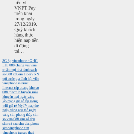
trên ví
VNPT Pay
triển khai
trong ngày
27/12/2019,
Quý khách
hàng thực
hiện nạp tiền
di động
trả…
3G
3g vinaphone
4G
4G
LTE
088
chung vui vina
tri ân mọi nhà
danh sach
so 088
ezCom
FiberVNN
gói cước gia đình
hội viên
vinaphone
internet
Internet cáp quang
kho so
088 tphcm
Khuyến mãi
khuyến mại ngày vàng
lắp mạng giá rẻ
lắp mạng
wifi giá rẻ
MyTV
nap the
ngày vàng
nạp thẻ ngày
vàng
sim phong thủy
sim
so vina 088
sim số đẹp
sim trả sau
sim vianphone
sim vinaphone
sim
vinaphone tra sau
thuê