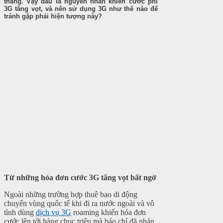
tháng. Vậy đâu là nguyên nhân khiến cước phí
3G tăng vọt, và nên sử dụng 3G như thế nào để
tránh gặp phải hiện tượng này?
Từ những hóa đơn cước 3G tăng vọt bất ngờ
Ngoài những trường hợp thuê bao di động
chuyển vùng quốc tế khi đi ra nước ngoài và vô
tình dùng
dịch vụ 3G
roaming khiến hóa đơn
cước lên tới hàng chục triệu mà báo chí đã phản