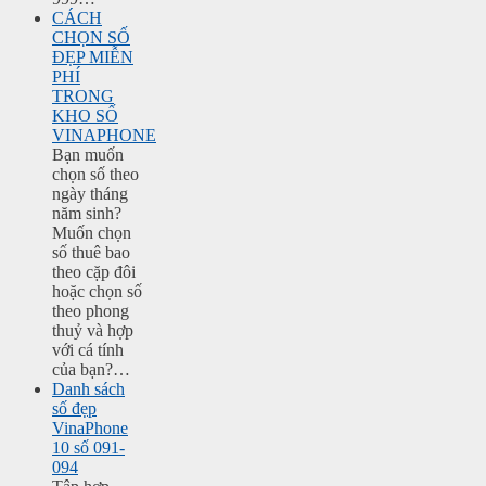
CÁCH
CHỌN SỐ
ĐẸP MIỄN
PHÍ
TRONG
KHO SỐ
VINAPHONE
Bạn muốn
chọn số theo
ngày tháng
năm sinh?
Muốn chọn
số thuê bao
theo cặp đôi
hoặc chọn số
theo phong
thuỷ và hợp
với cá tính
của bạn?…
Danh sách
số đẹp
VinaPhone
10 số 091-
094