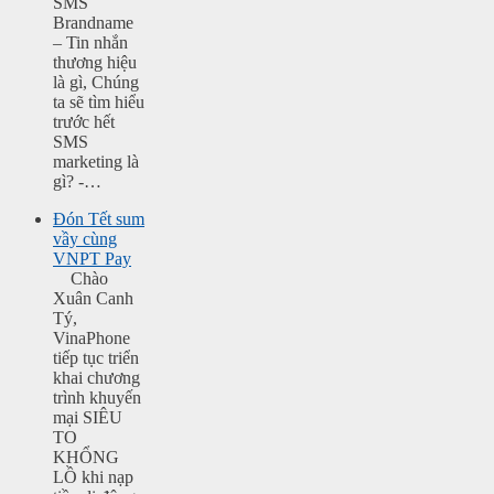
SMS
Brandname
– Tin nhắn
thương hiệu
là gì, Chúng
ta sẽ tìm hiểu
trước hết
SMS
marketing là
gì? -…
Đón Tết sum
vầy cùng
VNPT Pay
Chào
Xuân Canh
Tý,
VinaPhone
tiếp tục triển
khai chương
trình khuyến
mại SIÊU
TO
KHỔNG
LỒ khi nạp