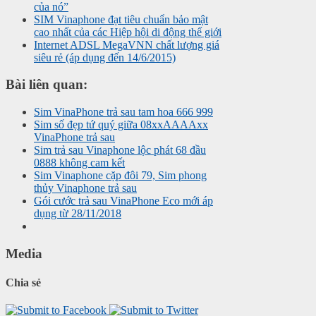
của nó”
SIM Vinaphone đạt tiêu chuẩn bảo mật
cao nhất của các Hiệp hội di động thế giới
Internet ADSL MegaVNN chất lượng giá
siêu rẻ (áp dụng đến 14/6/2015)
Bài liên quan:
Sim VinaPhone trả sau tam hoa 666 999
Sim số đẹp tứ quý giữa 08xxAAAAxx
VinaPhone trả sau
Sim trả sau Vinaphone lộc phát 68 đầu
0888 không cam kết
Sim Vinaphone cặp đôi 79, Sim phong
thủy Vinaphone trả sau
Gói cước trả sau VinaPhone Eco mới áp
dụng từ 28/11/2018
Media
Chia sẻ