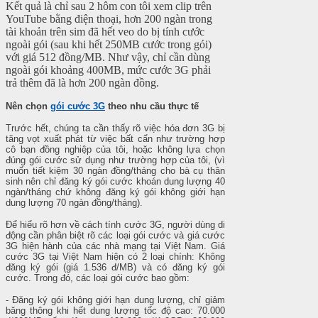
Kết quả là chỉ sau 2 hôm con tôi xem clip trên
YouTube bằng điện thoại, hơn 200 ngàn trong
tài khoản trên sim đã hết veo do bị tính cước
ngoài gói (sau khi hết 250MB cước trong gói)
với giá 512 đồng/MB. Như vậy, chỉ cần dùng
ngoài gói khoảng 400MB, mức cước 3G phải
trả thêm đã là hơn 200 ngàn đồng.
Nên chọn
gói cước 3G
theo nhu cầu thực tế
Trước hết, chúng ta cần thấy rõ việc hóa đơn 3G bị
tăng vọt xuất phát từ việc bất cẩn như trường hợp
cô bạn đồng nghiệp của tôi, hoặc không lựa chọn
đúng gói cước sử dụng như trường hợp của tôi, (vì
muốn tiết kiệm 30 ngàn đồng/tháng cho bà cụ thân
sinh nên chỉ đăng ký gói cước khoán dung lượng 40
ngàn/tháng chứ không đăng ký gói không giới hạn
dung lượng 70 ngàn đồng/tháng).
Để hiểu rõ hơn về cách tính cước 3G, người dùng di
động cần phân biệt rõ các loại gói cước và giá cước
3G hiện hành của các nhà mạng tại Việt Nam. Giá
cước 3G tại Việt Nam hiện có 2 loại chính: Không
đăng ký gói (giá 1.536 đ/MB) và có đăng ký gói
cước. Trong đó, các loại gói cước bao gồm:
- Đăng ký gói không giới hạn dung lượng, chỉ giảm
băng thông khi hết dung lượng tốc độ cao: 70.000