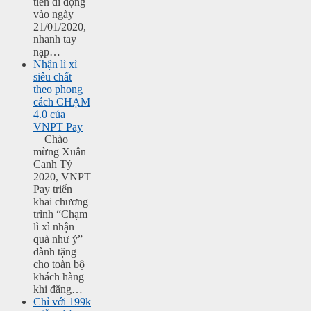
tiền di động
vào ngày
21/01/2020,
nhanh tay
nạp…
Nhận lì xì
siêu chất
theo phong
cách CHẠM
4.0 của
VNPT Pay
Chào
mừng Xuân
Canh Tý
2020, VNPT
Pay triển
khai chương
trình “Chạm
lì xì nhận
quà như ý”
dành tặng
cho toàn bộ
khách hàng
khi đăng…
Chỉ với 199k