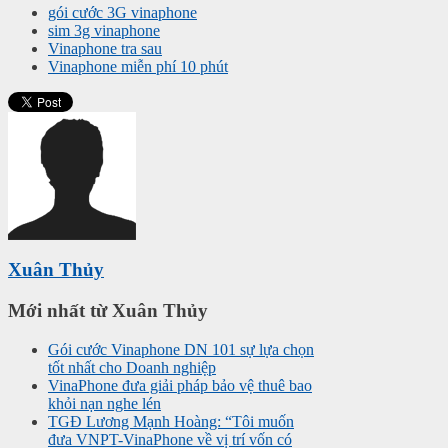
gói cước 3G vinaphone
sim 3g vinaphone
Vinaphone tra sau
Vinaphone miễn phí 10 phút
Xuân Thủy
Mới nhất từ Xuân Thủy
Gói cước Vinaphone DN 101 sự lựa chọn
tốt nhất cho Doanh nghiệp
VinaPhone đưa giải pháp bảo vệ thuê bao
khỏi nạn nghe lén
TGĐ Lương Mạnh Hoàng: “Tôi muốn
đưa VNPT-VinaPhone về vị trí vốn có