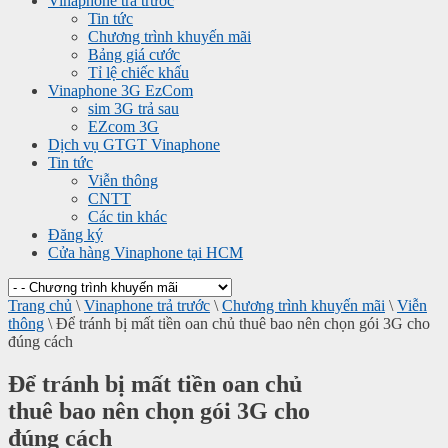
Vinaphone trả trước
Tin tức
Chương trình khuyến mãi
Bảng giá cước
Tỉ lệ chiếc khấu
Vinaphone 3G EzCom
sim 3G trả sau
EZcom 3G
Dịch vụ GTGT Vinaphone
Tin tức
Viễn thông
CNTT
Các tin khác
Đăng ký
Cửa hàng Vinaphone tại HCM
Trang chủ
\
Vinaphone trả trước
\
Chương trình khuyến mãi
\
Viễn
thông
\
Để tránh bị mất tiền oan chủ thuê bao nên chọn gói 3G cho
đúng cách
Để tránh bị mất tiền oan chủ
thuê bao nên chọn gói 3G cho
đúng cách