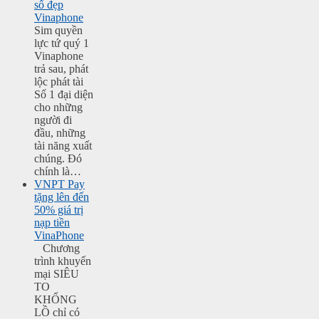
số đẹp
Vinaphone
Sim quyền
lực tứ quý 1
Vinaphone
trả sau, phát
lộc phát tài
Số 1 đại diện
cho những
người đi
đầu, những
tài năng xuất
chúng. Đó
chính là…
VNPT Pay
tặng lên đến
50% giá trị
nạp tiền
VinaPhone
Chương
trình khuyến
mại SIÊU
TO
KHỔNG
LỒ chỉ có