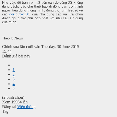
Như vậy, để tránh bị mất tiền oan do dùng 3G không
đúng cách, các chủ thuê bao di động cần trở thành
người tiêu dùng thông minh, đồng thời tìm hiểu rõ về
các
gói cước 3G
của nhà cung cấp và lựa chọn
được gói cước phù hợp nhất với nhu cầu sử dụng
của mình.
Theo IctNews
Chỉnh sửa lần cuối vào Tuesday, 30 June 2015
15:44
Đánh giá bài này
1
2
3
4
5
(2 bình chọn)
Xem
19964
lần
Đăng tại
Viễn thông
Tag