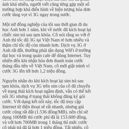
ánh khá nhiều, người viết cũng từng gặp một số
trường hợp khá điển hình về hiện tượng hóa đơn
cước tăng vọt vì 3G ngay trong nước.
Một nữ đồng nghiệp của tôi sau thời gian đi du
học Anh hơn 1 năm, khi về nước đã kích hoạt lại
chiếc sim trả sau tạm khóa. Cô nói rằng so với ở
Anh thì tốc độ 3G tại Việt Nam rẻ hơn nhiều và
thậm chí tốc độ còn nhanh hơn. Dịch vụ 3G ở
Anh rất đắt, thường phải tận dụng WiFi ở trường
đại học và trong quán cafe để dùng Internet. Tuy
nhiên đến khi nhận hóa đơn thanh toán cước
tháng đầu tiên về Việt Nam, cô mới giật mình vì
cước 3G lên tới hơn 1,2 triệu đồng.
Nguyên nhân do khi kích hoạt lại sim trả sau
tạm khóa, dịch vụ 3G trên sim của cô đã chuyển
về trạng thái kích hoạt ngầm định, vẫn có thể kết
nối 3G nhưng ở trạng thái không đăng ký gói
cước. Với dạng kết nối này, tốc độ truy cập
Internet từ điện thoại sẽ rất nhanh, nhưng giá
cước cũng rất đắt (1.536 đồng/MB), nên chỉ sử
dụng 100MB thì cước phí đã là 153.600 đồng,
và với hơn 700MB trong 1 tháng thì mức cước
cô phải trả đã là hơn 1 triệu đồng. Tất nhiên, cô