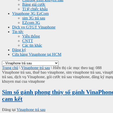
Bảng giá cước
Tỉ lệ chiếc khấu
Vinaphone 3G EzCom
sim 3G trả sau
EZcom 3G
Dịch vụ GTGT Vinaphone
Tin tức
Viễn thông
CNTT
Các tin khác
Đăng ký
Cửa hàng Vinaphone tại HCM
Trang chủ
\
Vinaphone trả sau
\
Hiển thị các mục theo tag: 088
Vinaphone trả sau, thuê bao vinaphone, sim vinaphone trả sau, vin
trả sau, dịch vụ Vinaphone, gói cước trả sau vinaphone, đăng ký mạn
khuyen mai cua vinaphone
Sim số gánh phong thủy số gánh VinaPhone
cam kết
Đăng tại
Vinaphone trả sau