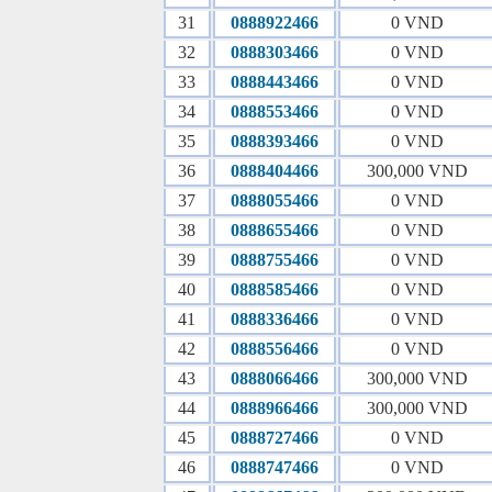
31
0888922466
0 VND
32
0888303466
0 VND
33
0888443466
0 VND
34
0888553466
0 VND
35
0888393466
0 VND
36
0888404466
300,000 VND
37
0888055466
0 VND
38
0888655466
0 VND
39
0888755466
0 VND
40
0888585466
0 VND
41
0888336466
0 VND
42
0888556466
0 VND
43
0888066466
300,000 VND
44
0888966466
300,000 VND
45
0888727466
0 VND
46
0888747466
0 VND