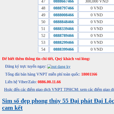
47
0888667466
300,000 VND
48
0888797466
0 VND
49
0888008466
0 VND
50
0888848466
0 VND
51
0888339466
0 VND
52
0888789466
0 VND
53
0888299466
0 VND
54
0888399466
0 VND
Để biết thêm thông tin chi tiết, Quý khách vui lòng:
Đăng ký trực tuyến ngay:
Tổng đài bán hàng VNPT miễn phí toàn quốc:
18001166
Liên hệ Viber/Zalo:
0886.00.11.66
Hoặc đến các điểm giao dịch VNPT TPHCM: xem các điểm giao dịc
Sim số đẹp phong thủy 55 Đại phát Đại Lộ
cam kết