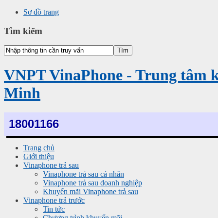
Sơ đồ trang
Tìm kiếm
VNPT VinaPhone - Trung tâm 
Minh
18001166
Trang chủ
Giới thiệu
Vinaphone trả sau
Vinaphone trả sau cá nhân
Vinaphone trả sau doanh nghiệp
Khuyến mãi Vinaphone trả sau
Vinaphone trả trước
Tin tức
Chương trình khuyến mãi