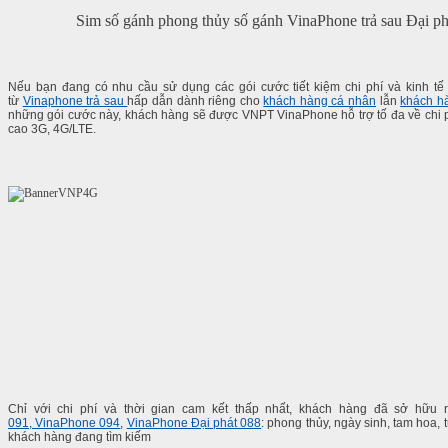
Sim số gánh phong thủy số gánh VinaPhone trả sau Đại ph
Nếu bạn đang có nhu cầu sử dụng các gói cước tiết kiệm chi phí và kinh tế
từ
Vinaphone trả sau
hấp dẫn dành riêng cho
khách hàng cá nhân
lẫn
khách h
những gói cước này, khách hàng sẽ được VNPT VinaPhone hỗ trợ tố đa về chi ph
cao 3G, 4G/LTE.
Chỉ với chi phí và thời gian cam kết thấp nhất, khách hàng đã sở hữ
091
,
VinaPhone 094
,
VinaPhone Đại phát 088
: phong thủy, ngày sinh, tam hoa, t
khách hàng đang tìm kiếm