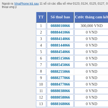
Ngoài ra
VinaPhone trả sau
11 số có các đầu số như 0123, 0124, 0125, 0127, 0
thoại ưng ý
TT
Số thuê bao
Cước tháng cam kế
1
0888010066
300,000 VND
2
0888441066
0 VND
3
0888414066
0 VND
4
0888144066
0 VND
5
0888454066
0 VND
6
0888515066
0 VND
7
0888545066
0 VND
8
0888255066
0 VND
9
0888277066
0 VND
10
0888477066
0 VND
11
0888038066
0 VND
12
0888058066
0 VND
13
0888168066
0 VND