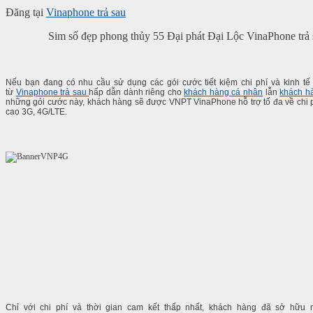
Đăng tại
Vinaphone trả sau
Sim số đẹp phong thủy 55 Đại phát Đại Lộc VinaPhone trả 
Nếu bạn đang có nhu cầu sử dụng các gói cước tiết kiệm chi phí và kinh tế
từ
Vinaphone trả sau
hấp dẫn dành riêng cho
khách hàng cá nhân
lẫn
khách h
những gói cước này, khách hàng sẽ được VNPT VinaPhone hỗ trợ tố đa về chi ph
cao 3G, 4G/LTE.
Chỉ với chi phí và thời gian cam kết thấp nhất, khách hàng đã sở hữ