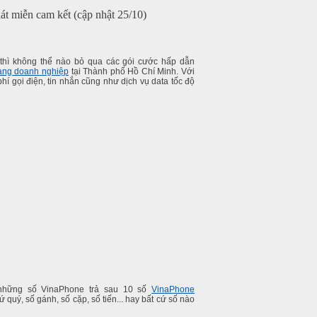
át miễn cam kết (cập nhật 25/10)
 thì không thể nào bỏ qua các gói cước hấp dẫn
àng doanh nghiệp
tại Thành phố Hồ Chí Minh. Với
í gọi điện, tin nhắn cũng như dịch vụ data tốc độ
u những số VinaPhone trả sau 10 số
VinaPhone
ứ quý, số gánh, số cặp, số tiến... hay bất cứ số nào