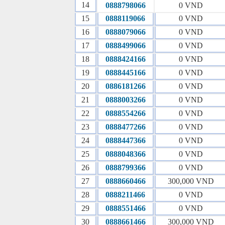
14
0888798066
0 VND
15
0888119066
0 VND
16
0888079066
0 VND
17
0888499066
0 VND
18
0888424166
0 VND
19
0888445166
0 VND
20
0886181266
0 VND
21
0888003266
0 VND
22
0888554266
0 VND
23
0888477266
0 VND
24
0888447366
0 VND
25
0888048366
0 VND
26
0888799366
0 VND
27
0888660466
300,000 VND
28
0888211466
0 VND
29
0888551466
0 VND
30
0888661466
300,000 VND