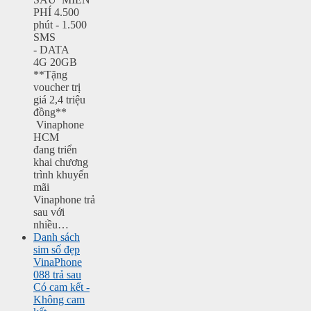
PHÍ 4.500
phút - 1.500
SMS
- DATA
4G 20GB
**Tặng
voucher trị
giá 2,4 triệu
đồng**
Vinaphone
HCM
đang triển
khai chương
trình khuyến
mãi
Vinaphone trả
sau với
nhiều…
Danh sách
sim số đẹp
VinaPhone
088 trả sau
Có cam kết -
Không cam