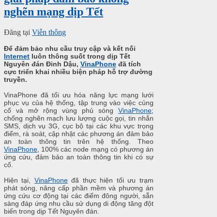
nghẽn mạng dịp Tết
Đăng tại
Viễn thông
Để đảm bảo nhu cầu truy cập và kết nối
Internet
luôn thông suốt trong dịp Tết
Nguyên đán Đinh Dậu,
VinaPhone
đã tích
cực triển khai nhiều biện pháp hỗ trợ đường
truyền.
VinaPhone đã tối ưu hóa năng lực mạng lưới
phục vụ của hệ thống, tập trung vào việc củng
cố và mở rộng vùng phủ sóng
VinaPhone
;
chống nghẽn mạch lưu lượng cuộc gọi, tin nhắn
SMS,
dịch vụ 3G
, cục bộ tại các khu vực trọng
điểm, rà soát, cập nhật các phương án đảm bảo
an toàn thông tin trên hệ thống. Theo
VinaPhone
, 100% các node mạng có phương án
ứng cứu, đảm bảo an toàn thông tin khi có sự
cố.
Hiện tại,
VinaPhone
đã thực hiện tối ưu trạm
phát sóng, nâng cấp phần mềm và phương án
ứng cứu cơ động tại các điểm đông người, sẵn
sàng đáp ứng nhu cầu sử dụng di động tăng đột
biến trong dịp Tết Nguyên đán.