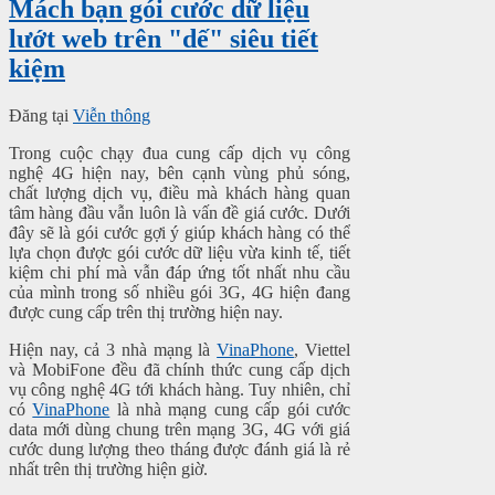
Mách bạn gói cước dữ liệu
lướt web trên "dế" siêu tiết
kiệm
Đăng tại
Viễn thông
Trong cuộc chạy đua cung cấp dịch vụ công
nghệ 4G hiện nay, bên cạnh vùng phủ sóng,
chất lượng dịch vụ, điều mà khách hàng quan
tâm hàng đầu vẫn luôn là vấn đề giá cước. Dưới
đây sẽ là gói cước gợi ý giúp khách hàng có thể
lựa chọn được gói cước dữ liệu vừa kinh tế, tiết
kiệm chi phí mà vẫn đáp ứng tốt nhất nhu cầu
của mình trong số nhiều gói 3G, 4G hiện đang
được cung cấp trên thị trường hiện nay.
Hiện nay, cả 3 nhà mạng là
VinaPhone
, Viettel
và MobiFone đều đã chính thức cung cấp dịch
vụ công nghệ 4G tới khách hàng. Tuy nhiên, chỉ
có
VinaPhone
là nhà mạng cung cấp gói cước
data mới dùng chung trên mạng 3G, 4G với giá
cước dung lượng theo tháng được đánh giá là rẻ
nhất trên thị trường hiện giờ.