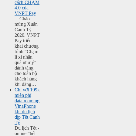
cách CHẠM
4.0 của
VNPT Pay
Chào
mừng Xuân
Canh Tý
2020, VNPT
Pay triển
khai chương
trình “Chạm
lì xì nhận
quà như ý”
dành tặng
cho toàn bộ
khách hàng
khi đăng…
Chỉ với 199k
miễn phí
data roaming
VinaPhone
khi du lịch
dịp Tết Canh
Tý
Du lịch Tết -
online “hết