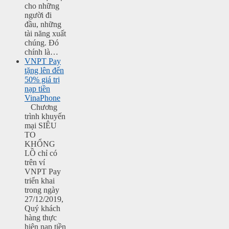
cho những
người đi
đầu, những
tài năng xuất
chúng. Đó
chính là…
VNPT Pay
tặng lên đến
50% giá trị
nạp tiền
VinaPhone
Chương
trình khuyến
mại SIÊU
TO
KHỔNG
LỒ chỉ có
trên ví
VNPT Pay
triển khai
trong ngày
27/12/2019,
Quý khách
hàng thực
hiện nạp tiền