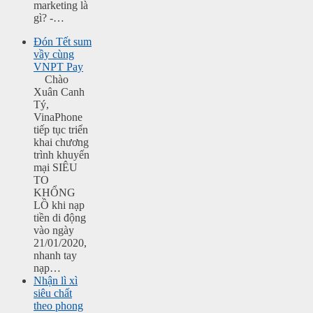
marketing là
gì? -…
Đón Tết sum
vầy cùng
VNPT Pay
Chào
Xuân Canh
Tý,
VinaPhone
tiếp tục triển
khai chương
trình khuyến
mại SIÊU
TO
KHỔNG
LỒ khi nạp
tiền di động
vào ngày
21/01/2020,
nhanh tay
nạp…
Nhận lì xì
siêu chất
theo phong