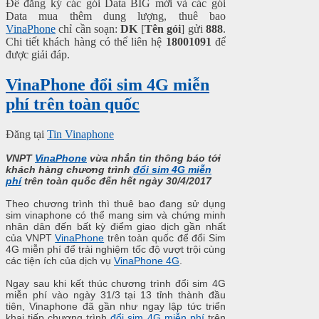
Để đăng ký các gói Data BIG mới và các gói
Data mua thêm dung lượng, thuê bao
VinaPhone
chỉ cần soạn:
DK
[
Tên gói
] gửi
888
.
Chi tiết khách hàng có thể liên hệ
18001091
để
được giải đáp.
VinaPhone đổi sim 4G miễn
phí trên toàn quốc
Đăng tại
Tin Vinaphone
VNPT
VinaPhone
vừa nhắn tin thông báo tới
khách hàng chương trình
đổi sim 4G miễn
phí
trên toàn quốc đến hết ngày 30/4/2017
Theo chương trình thì thuê bao đang sử dụng
sim vinaphone có thể mang sim và chứng minh
nhân dân đến bất kỳ điểm giao dịch gần nhất
của VNPT
VinaPhone
trên toàn quốc để đổi Sim
4G miễn phí để trải nghiệm tốc độ vượt trội cùng
các tiện ích của dịch vụ
VinaPhone 4G
.
Ngay sau khi kết thúc chương trình đổi sim 4G
miễn phí vào ngày 31/3 tại 13 tỉnh thành đầu
tiên, Vinaphone đã gần như ngay lập tức triển
khai tiếp chương trình
đổi sim 4G miễn phí
trên