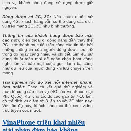
dịch vụ khách hàng đang sử dụng được giữ
nguyên.
Dùng được cả 2G, 3G:
Nếu chưa muốn sử
dụng 4G, khách hàng vẫn có thể dùng các dịch
vụ trên mạng 2G, 3G như bình thường.
Thông tin của khách hàng được bảo mật
cao hơn:
điện thoại di động đang dần thay thế
PC - trở thành mục tiêu tấn công của tin tặc bởi
những thông tin của người dùng được lưu trữ
trong đó ngày càng nhiều và chi tiết. Sim 4G sử
dụng thuật toán mới để ngăn chặn hoạt động
nghe lén và bảo mật cuộc gọi, danh bạ cũng
như dữ liệu của người dùng khi lưu chuyển trên
mạng.
Trải nghiệm tốc độ kết nối internet nhanh
hơn nhiều:
Theo cả kết quả thử nghiệm và
thực tế cung cấp dịch vụ (4G của VinaPhone tại
Phú Quốc), 4G cho tốc độ cao gấp từ 7-10 lần,
độ trễ dịch vụ giảm tới 3 lần so với 3G hiện nay.
Với tốc độ này, khách hàng có thể xem video
trực tuyến cực mượt.
VinaPhone triển khai nhiều
giải pháp đảm bảo không