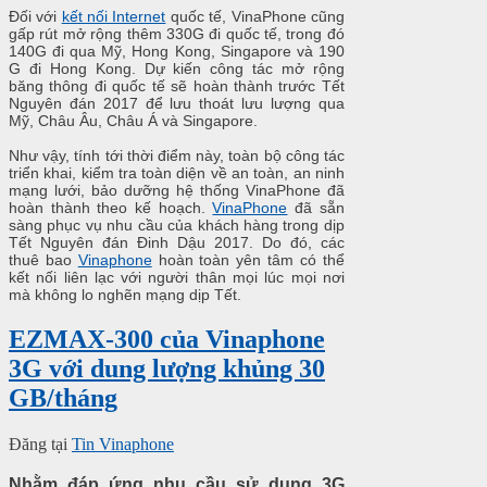
Đối với
kết nối Internet
quốc tế, VinaPhone cũng
gấp rút mở rộng thêm 330G đi quốc tế, trong đó
140G đi qua Mỹ, Hong Kong, Singapore và 190
G đi Hong Kong. Dự kiến công tác mở rộng
băng thông đi quốc tế sẽ hoàn thành trước Tết
Nguyên đán 2017 để lưu thoát lưu lượng qua
Mỹ, Châu Âu, Châu Á và Singapore.
Như vậy, tính tới thời điểm này, toàn bộ công tác
triển khai, kiểm tra toàn diện về an toàn, an ninh
mạng lưới, bảo dưỡng hệ thống VinaPhone đã
hoàn thành theo kế hoạch.
VinaPhone
đã sẵn
sàng phục vụ nhu cầu của khách hàng trong dịp
Tết Nguyên đán Đinh Dậu 2017. Do đó, các
thuê bao
Vinaphone
hoàn toàn yên tâm có thể
kết nối liên lạc với người thân mọi lúc mọi nơi
mà không lo nghẽn mạng dịp Tết.
EZMAX-300 của Vinaphone
3G với dung lượng khủng 30
GB/tháng
Đăng tại
Tin Vinaphone
Nhằm đáp ứng nhu cầu sử dụng 3G