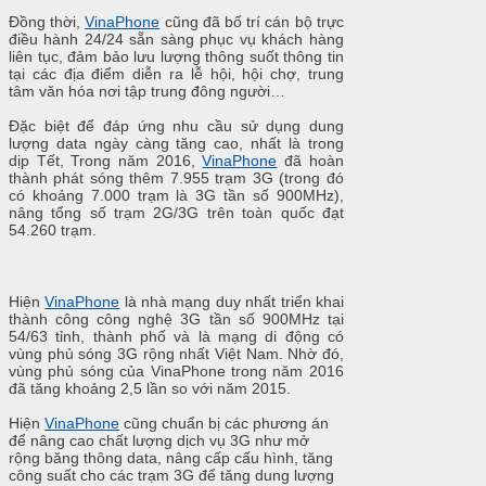
Đồng thời,
VinaPhone
cũng đã bố trí cán bộ trực
điều hành 24/24 sẵn sàng phục vụ khách hàng
liên tục, đảm bảo lưu lượng thông suốt thông tin
tại các địa điểm diễn ra lễ hội, hội chợ, trung
tâm văn hóa nơi tập trung đông người…
Đặc biệt để đáp ứng nhu cầu sử dụng dung
lượng data ngày càng tăng cao, nhất là trong
dịp Tết, Trong năm 2016,
VinaPhone
đã hoàn
thành phát sóng thêm 7.955 trạm 3G (trong đó
có khoảng 7.000 trạm là 3G tần số 900MHz),
nâng tổng số trạm 2G/3G trên toàn quốc đạt
54.260 trạm.
Hiện
VinaPhone
là nhà mạng duy nhất triển khai
thành công công nghệ 3G tần số 900MHz tại
54/63 tỉnh, thành phố và là mạng di động có
vùng phủ sóng 3G rộng nhất Việt Nam. Nhờ đó,
vùng phủ sóng của VinaPhone trong năm 2016
đã tăng khoảng 2,5 lần so với năm 2015.
Hiện
VinaPhone
cũng chuẩn bị các phương án
để nâng cao chất lượng dịch vụ 3G như mở
rộng băng thông data, nâng cấp cấu hình, tăng
công suất cho các trạm 3G để tăng dung lượng