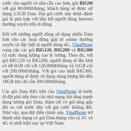
cước cho người có nhu cầu cao hơn, gói
BIG90
với giá 90.000đ/tháng, khách hàng sẽ được sử
dụng 3,5GB Data. Hai gói cước này được đánh
giá là phù hợp với hầu hết người dùng Internet
thường xuyên trên di động.
Đối với những người dùng sử dụng nhiều Data
hơn cho các hoạt động giải trí online thường
xuyên và đặc biệt là người dùng 4G,
VinaPhone
cung cấp các gói
BIG120
,
BIG200
và
BIG300
có mức dung lượng cao lý tưởng. Theo đó, với
gói BIG120 và BIG200, người dùng sẽ lần lượt
có tới 6GB chỉ với 120.000đ/tháng và 11GB chỉ
với 200.000đ/tháng. Với gói cao nhất BIG300,
người dùng sẽ được sử dụng dung lượng lên đến
18GB khi chỉ cần 300.000đ/tháng.
Các gói Data BIG trên của
VinaPhone
là bước
đi đột phá tiếp theo của nhà mạng khi tăng mạnh
dung lượng gói Data, thậm chí có gói tăng gấp
đôi so với trước đây với giá cước không đổi.
Như vậy, qua đợt điều chỉnh này,
VinaPhone
trở
thành nhà mạng có gói Data tháng cho cả 3G và
4G rẻ nhất hiện nay tại Việt Nam.