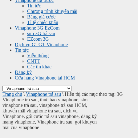
Vinaphone trả trước
Tin tức
Chương trình khuyến mãi
Bảng giá cước
Tỉ lệ chiếc khấu
Vinaphone 3G EzCom
sim 3G trả sau
EZcom 3G
Dịch vụ GTGT Vinaphone
Tin tức
Viễn thông
CNTT
Các tin khác
Đăng ký
Cửa hàng Vinaphone tại HCM
Trang chủ
\
Vinaphone trả sau
\
Hiển thị các mục theo tag: 3G
Vinaphone trả sau, thuê bao vinaphone, sim
vinaphone trả sau, vinaphone trả sau HCM,
khuyến mãi vinaphone trả sau, dịch vụ
Vinaphone, gói cước trả sau vinaphone, đăng ký
mạng vinaphone, Vinaphone tra sau, goi khuyen
mai cua vinaphone