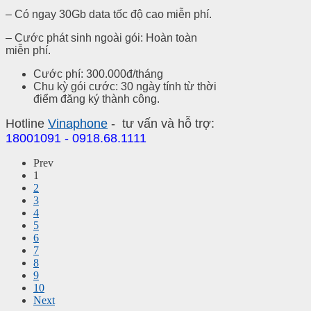
– Có ngay 30Gb data tốc độ cao miễn phí.
– Cước phát sinh ngoài gói: Hoàn toàn
miễn phí.
Cước phí: 300.000đ/tháng
Chu kỳ gói cước: 30 ngày tính từ thời
điểm đăng ký thành công.
Hotline
Vinaphone
- tư vấn và hỗ trợ:
18001091 - 0918.68.1111
Prev
1
2
3
4
5
6
7
8
9
10
Next