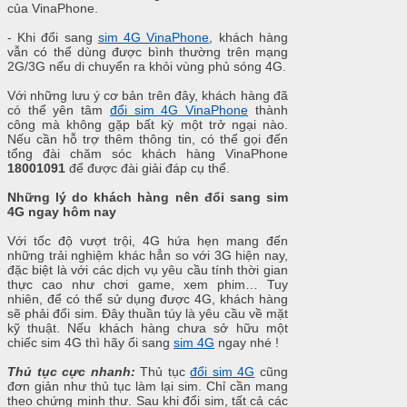
của VinaPhone.
- Khi đổi sang
sim 4G VinaPhone
, khách hàng
vẫn có thể dùng được bình thường trên mạng
2G/3G nếu di chuyển ra khỏi vùng phủ sóng 4G.
Với những lưu ý cơ bản trên đây, khách hàng đã
có thể yên tâm
đổi sim 4G VinaPhone
thành
công mà không gặp bất kỳ một trở ngại nào.
Nếu cần hỗ trợ thêm thông tin, có thể gọi đến
tổng đài chăm sóc khách hàng VinaPhone
18001091
để được đài giải đáp cụ thể.
Những lý do khách hàng nên đổi sang sim
4G ngay hôm nay
Với tốc độ vượt trội, 4G hứa hẹn mang đến
những trải nghiệm khác hẳn so với 3G hiện nay,
đặc biệt là với các dịch vụ yêu cầu tính thời gian
thực cao như chơi game, xem phim… Tuy
nhiên, để có thể sử dụng được 4G, khách hàng
sẽ phải đổi sim. Đây thuần túy là yêu cầu về mặt
kỹ thuật. Nếu khách hàng chưa sở hữu một
chiếc sim 4G thì hãy ổi sang
sim 4G
ngay nhé !
Thủ tục cực nhanh:
Thủ tục
đổi sim 4G
cũng
đơn giản như thủ tục làm lại sim. Chỉ cần mang
theo chứng minh thư. Sau khi đổi sim, tất cả các