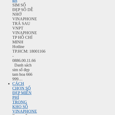
kết
SIM SỐ
ĐẸP SÔ DỄ
NHỚ
VINAPHONE
TRẢ SAU
VNPT
VINAPHONE
TP HỒ CHÍ
MINH
Hotline
TP.HCM: 18001166
-
0886.00.11.66
Danh sách
sim số đẹp
tam hoa 666
999…
CÁCH
CHỌN SỐ
ĐẸP MIỄN
PHÍ
TRONG
KHO SỐ
VINAPHONE