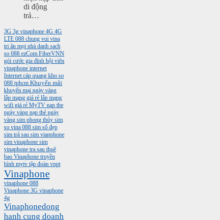
di động
trả…
3G
3g vinaphone
4G
4G
LTE
088
chung vui vina
tri ân mọi nhà
danh sach
so 088
ezCom
FiberVNN
gói cước gia đình
hội viên
vinaphone
internet
Internet cáp quang
kho so
088 tphcm
Khuyến mãi
khuyến mại ngày vàng
lắp mạng giá rẻ
lắp mạng
wifi giá rẻ
MyTV
nap the
ngày vàng
nạp thẻ ngày
vàng
sim phong thủy
sim
so vina 088
sim số đẹp
sim trả sau
sim vianphone
sim vinaphone
sim
vinaphone tra sau
thuê
bao Vinaphone
truyền
hình mytv
tập đoàn vnpt
Vinaphone
vinaphone 088
Vinaphone 3G
vinaphone
4g
Vinaphonedong
hanh cung doanh