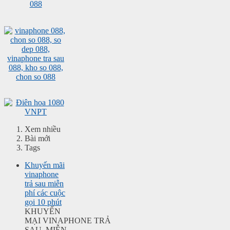
Xem nhiều
Bài mới
Tags
Khuyến mãi
vinaphone
trả sau miễn
phí các cuộc
gọi 10 phút
KHUYẾN
MẠI VINAPHONE TRẢ
SAU MIỄN