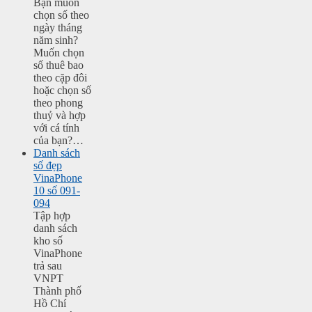
Bạn muốn
chọn số theo
ngày tháng
năm sinh?
Muốn chọn
số thuê bao
theo cặp đôi
hoặc chọn số
theo phong
thuỷ và hợp
với cá tính
của bạn?…
Danh sách
số đẹp
VinaPhone
10 số 091-
094
Tập hợp
danh sách
kho số
VinaPhone
trả sau
VNPT
Thành phố
Hồ Chí