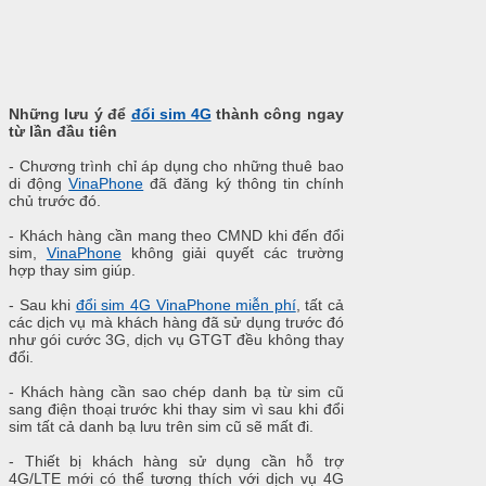
Những lưu ý để
đổi sim 4G
thành công ngay
từ lần đầu tiên
- Chương trình chỉ áp dụng cho những thuê bao
di động
VinaPhone
đã đăng ký thông tin chính
chủ trước đó.
- Khách hàng cần mang theo CMND khi đến đổi
sim,
VinaPhone
không giải quyết các trường
hợp thay sim giúp.
- Sau khi
đổi sim 4G VinaPhone miễn phí
, tất cả
các dịch vụ mà khách hàng đã sử dụng trước đó
như gói cước 3G, dịch vụ GTGT đều không thay
đổi.
- Khách hàng cần sao chép danh bạ từ sim cũ
sang điện thoại trước khi thay sim vì sau khi đổi
sim tất cả danh bạ lưu trên sim cũ sẽ mất đi.
- Thiết bị khách hàng sử dụng cần hỗ trợ
4G/LTE mới có thể tương thích với dịch vụ 4G