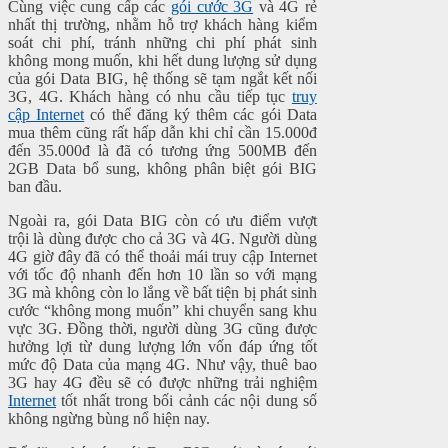
Cùng việc cung cấp các
gói cước 3G
và 4G rẻ
nhất thị trường, nhằm hỗ trợ khách hàng kiểm
soát chi phí, tránh những chi phí phát sinh
không mong muốn, khi hết dung lượng sử dụng
của gói Data BIG, hệ thống sẽ tạm ngắt kết nối
3G, 4G. Khách hàng có nhu cầu tiếp tục
truy
cập Internet
có thể đăng ký thêm các gói Data
mua thêm cũng rất hấp dẫn khi chỉ cần 15.000đ
đến 35.000đ là đã có tương ứng 500MB đến
2GB Data bổ sung, không phân biệt gói BIG
ban đầu.
Ngoài ra, gói Data BIG còn có ưu điểm vượt
trội là dùng được cho cả 3G và 4G. Người dùng
4G giờ đây đã có thể thoải mái truy cập Internet
với tốc độ nhanh đến hơn 10 lần so với mạng
3G mà không còn lo lắng về bất tiện bị phát sinh
cước “không mong muốn” khi chuyển sang khu
vực 3G. Đồng thời, người dùng 3G cũng được
hưởng lợi từ dung lượng lớn vốn đáp ứng tốt
mức độ Data của mạng 4G. Như vậy, thuê bao
3G hay 4G đều sẽ có được những trải nghiệm
Internet
tốt nhất trong bối cảnh các nội dung số
không ngừng bùng nổ hiện nay.