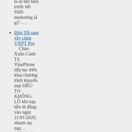
ta sẽ tìm hiểu
trước hết
SMS
marketing là
gì? -…
Đón Tết sum
vầy cùng
VNPT Pay
Chào
Xuân Canh
Tý,
VinaPhone
tiếp tục triển
khai chương
trình khuyến
mại SIÊU
TO
KHỔNG
LỒ khi nạp
tiền di động
vào ngày
21/01/2020,
nhanh tay
nạp…