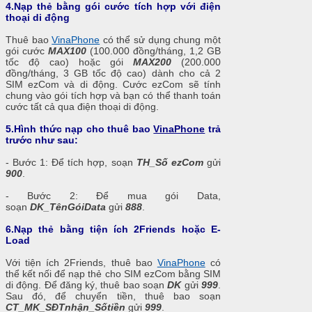
4.Nạp thẻ bằng gói cước tích hợp với điện
thoại di động
Thuê bao
VinaPhone
có thể sử dụng chung một
gói cước
MAX100
(100.000 đồng/tháng, 1,2 GB
tốc độ cao) hoặc gói
MAX200
(200.000
đồng/tháng, 3 GB tốc độ cao) dành cho cả 2
SIM ezCom và di động. Cước ezCom sẽ tính
chung vào gói tích hợp và bạn có thể thanh toán
cước tất cả qua điện thoại di động.
5.Hình thức nạp cho thuê bao
VinaPhone
trả
trước như sau:
- Bước 1: Để tích hợp, soạn
TH_Số ezCom
gửi
900
.
- Bước 2: Để mua gói Data,
soạn
DK_TênGóiData
gửi
888
.
6.Nạp thẻ bằng tiện ích 2Friends hoặc E-
Load
Với tiện ích 2Friends, thuê bao
VinaPhone
có
thể kết nối để nạp thẻ cho SIM ezCom bằng SIM
di động. Để đăng ký, thuê bao soạn
DK
gửi
999
.
Sau đó, để chuyển tiền, thuê bao soạn
CT_MK_SĐTnhận_Sốtiền
gửi
999
.