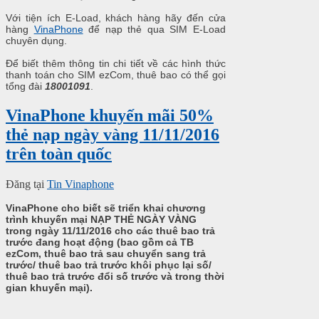
Với tiện ích E-Load, khách hàng hãy đến cửa
hàng
VinaPhone
để nạp thẻ qua SIM E-Load
chuyên dụng.
Để biết thêm thông tin chi tiết về các hình thức
thanh toán cho SIM ezCom, thuê bao có thể gọi
tổng đài
18001091
.
VinaPhone khuyến mãi 50%
thẻ nạp ngày vàng 11/11/2016
trên toàn quốc
Đăng tại
Tin Vinaphone
VinaPhone cho biết sẽ triển khai chương
trình khuyến mại NẠP THẺ NGÀY VÀNG
trong ngày 11/11/2016 cho các thuê bao trả
trước đang hoạt động (bao gồm cả TB
ezCom, thuê bao trả sau chuyển sang trả
trước/ thuê bao trả trước khôi phục lại số/
thuê bao trả trước đổi số trước và trong thời
gian khuyến mại).