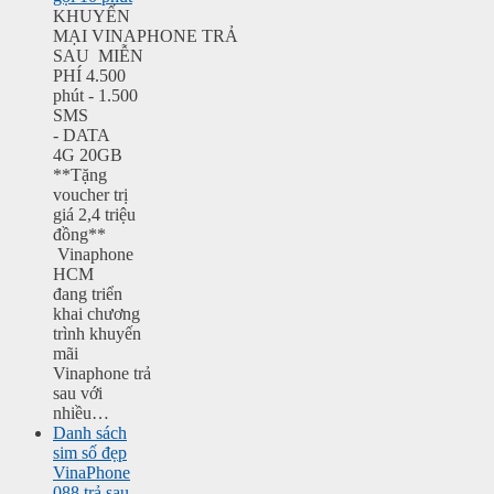
KHUYẾN
MẠI VINAPHONE TRẢ
SAU MIỄN
PHÍ 4.500
phút - 1.500
SMS
- DATA
4G 20GB
**Tặng
voucher trị
giá 2,4 triệu
đồng**
Vinaphone
HCM
đang triển
khai chương
trình khuyến
mãi
Vinaphone trả
sau với
nhiều…
Danh sách
sim số đẹp
VinaPhone
088 trả sau