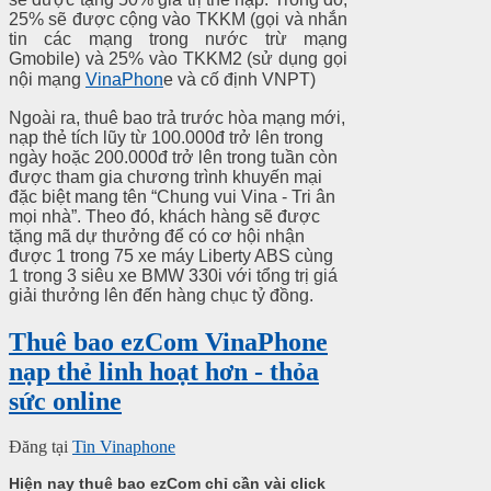
25% sẽ được cộng vào TKKM (gọi và nhắn
tin các mạng trong nước trừ mạng
Gmobile) và 25% vào TKKM2 (sử dụng gọi
nội mạng
VinaPhon
e và cố định VNPT)
Ngoài ra, thuê bao trả trước hòa mạng mới,
nạp thẻ tích lũy từ 100.000đ trở lên trong
ngày hoặc 200.000đ trở lên trong tuần còn
được tham gia chương trình khuyến mại
đặc biệt mang tên “Chung vui Vina - Tri ân
mọi nhà”. Theo đó, khách hàng sẽ được
tặng mã dự thưởng để có cơ hội nhận
được 1 trong 75 xe máy Liberty ABS cùng
1 trong 3 siêu xe BMW 330i với tổng trị giá
giải thưởng lên đến hàng chục tỷ đồng.
Thuê bao ezCom VinaPhone
nạp thẻ linh hoạt hơn - thỏa
sức online
Đăng tại
Tin Vinaphone
Hiện nay thuê bao ezCom chỉ cần vài click