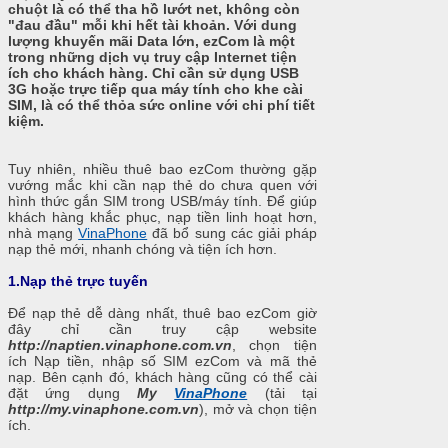
chuột là có thể tha hồ lướt net, không còn
"đau đầu" mỗi khi hết tài khoản. Với dung
lượng khuyến mãi Data lớn, ezCom là một
trong những dịch vụ truy cập Internet tiện
ích cho khách hàng. Chỉ cần sử dụng USB
3G hoặc trực tiếp qua máy tính cho khe cài
SIM, là có thể thỏa sức online với chi phí tiết
kiệm.
Tuy nhiên, nhiều thuê bao ezCom thường gặp
vướng mắc khi cần nạp thẻ do chưa quen với
hình thức gắn SIM trong USB/máy tính. Để giúp
khách hàng khắc phục, nạp tiền linh hoạt hơn,
nhà mạng
VinaPhone
đã bổ sung các giải pháp
nạp thẻ mới, nhanh chóng và tiện ích hơn.
1.Nạp thẻ trực tuyến
Để nạp thẻ dễ dàng nhất, thuê bao ezCom giờ
đây chỉ cần truy cập website
http://naptien.vinaphone.com.vn
, chọn tiện
ích Nạp tiền, nhập số SIM ezCom và mã thẻ
nạp. Bên cạnh đó, khách hàng cũng có thể cài
đặt ứng dụng
My
VinaPhone
(tải tại
http://my.vinaphone.com.vn
), mở và chọn tiện
ích.