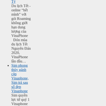
Tý
Du lịch Tết -
online “hết
mình” với
gói Roaming
không giới
hạn dung
lượng của
VinaPhone
Đón mùa
du lịch Tết
Nguyên Đán
2020,
VinaPhone
lần đầu…
Sim phong
thủy gánh
cặp
Vinaphone,
Sim trả sau
số đẹp
Vinaphone
Sim quyền
lực tứ quý 1
Vinaphone