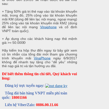
sau:
+ Tặng 50% giá trị thẻ nạp vào tài khoản khuyến
mãi, trong đó, 25% cộng vào tài khoản khuyến
mãi KM (dùng để liên lạc nội mạng, ngoại mạng)
25% cộng vào tài khoản khuyến mãi KM2 (dùng
để liên lạc nội mạng
Vinaphone
và cố định
VNPT toàn quốc).
+ Áp dụng cho các khách hàng nạp thẻ mệnh
giá >= 50.000Đ
Hãy kiểm tra hộp thư đến ngay từ bây giờ xem
có tin nhắn của tổng đài mời tham gia chương
trình khuyến mãi
VinaPhone
ngày 6/9/2017
không để nhanh tay tặng cho “dế yêu” những
thẻ nạp giá trị và tận hưởng ưu đãi.
Để biết thêm thông tin chi tiết, Quý khách vui
lòng:
Đăng ký trực tuyến ngay:
Tổng đài bán hàng VNPT miễn phí toàn
quốc:
18001166
Liên hệ Viber/Zalo:
0886.00.11.66