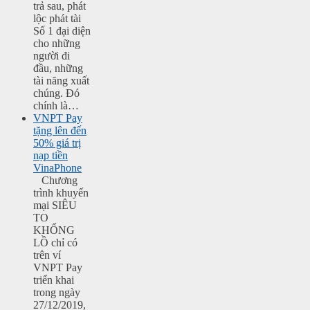
trả sau, phát
lộc phát tài
Số 1 đại diện
cho những
người đi
đầu, những
tài năng xuất
chúng. Đó
chính là…
VNPT Pay
tặng lên đến
50% giá trị
nạp tiền
VinaPhone
Chương
trình khuyến
mại SIÊU
TO
KHỔNG
LỒ chỉ có
trên ví
VNPT Pay
triển khai
trong ngày
27/12/2019,