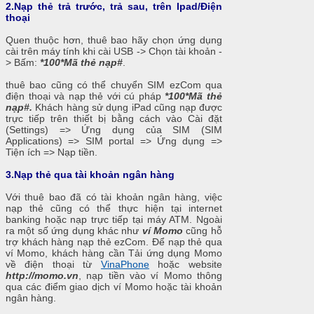
2.Nạp thẻ trả trước, trả sau, trên Ipad/Điện
thoại
Quen thuộc hơn, thuê bao hãy chọn ứng dụng
cài trên máy tính khi cài USB -> Chọn tài khoản -
> Bấm:
*100*Mã thẻ nạp#
.
thuê bao cũng có thể chuyển SIM ezCom qua
điện thoại và nạp thẻ với cú pháp
*100*Mã thẻ
nạp#.
Khách hàng sử dụng iPad cũng nạp được
trực tiếp trên thiết bị bằng cách vào Cài đặt
(Settings) => Ứng dụng của SIM (SIM
Applications) => SIM portal => Ứng dụng =>
Tiện ích => Nạp tiền.
3.Nạp thẻ qua tài khoản ngân hàng
Với thuê bao đã có tài khoản ngân hàng, việc
nạp thẻ cũng có thể thực hiện tại internet
banking hoặc nạp trực tiếp tại máy ATM. Ngoài
ra một số ứng dụng khác như
ví Momo
cũng hỗ
trợ khách hàng nạp thẻ ezCom. Để nạp thẻ qua
ví Momo, khách hàng cần Tải ứng dụng Momo
về điện thoại từ
VinaPhone
hoặc website
http://momo.vn
, nạp tiền vào ví Momo thông
qua các điểm giao dịch ví Momo hoặc tài khoản
ngân hàng.