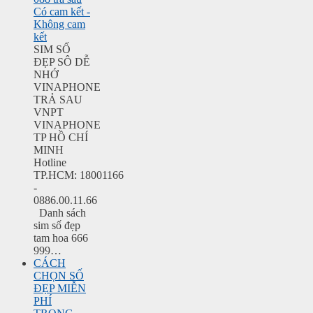
Có cam kết -
Không cam
kết
SIM SỐ
ĐẸP SÔ DỄ
NHỚ
VINAPHONE
TRẢ SAU
VNPT
VINAPHONE
TP HỒ CHÍ
MINH
Hotline
TP.HCM: 18001166
-
0886.00.11.66
Danh sách
sim số đẹp
tam hoa 666
999…
CÁCH
CHỌN SỐ
ĐẸP MIỄN
PHÍ