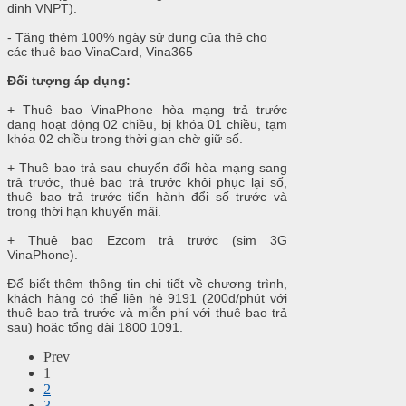
định VNPT).
- Tặng thêm 100% ngày sử dụng của thẻ cho
các thuê bao VinaCard, Vina365
Đối tượng áp dụng:
+ Thuê bao VinaPhone hòa mạng trả trước
đang hoạt động 02 chiều, bị khóa 01 chiều, tạm
khóa 02 chiều trong thời gian chờ giữ số.
+ Thuê bao trả sau chuyển đổi hòa mạng sang
trả trước, thuê bao trả trước khôi phục lại số,
thuê bao trả trước tiến hành đổi số trước và
trong thời hạn khuyến mãi.
+ Thuê bao Ezcom trả trước (sim 3G
VinaPhone).
Để biết thêm thông tin chi tiết về chương trình,
khách hàng có thể liên hệ 9191 (200đ/phút với
thuê bao trả trước và miễn phí với thuê bao trả
sau) hoặc tổng đài 1800 1091.
Prev
1
2
3