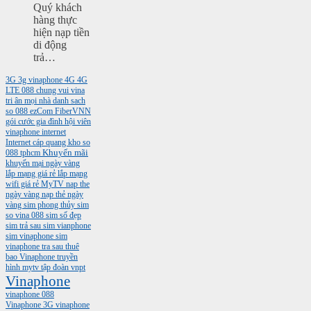
Quý khách
hàng thực
hiện nạp tiền
di động
trả…
3G
3g vinaphone
4G
4G
LTE
088
chung vui vina
tri ân mọi nhà
danh sach
so 088
ezCom
FiberVNN
gói cước gia đình
hội viên
vinaphone
internet
Internet cáp quang
kho so
088 tphcm
Khuyến mãi
khuyến mại ngày vàng
lắp mạng giá rẻ
lắp mạng
wifi giá rẻ
MyTV
nap the
ngày vàng
nạp thẻ ngày
vàng
sim phong thủy
sim
so vina 088
sim số đẹp
sim trả sau
sim vianphone
sim vinaphone
sim
vinaphone tra sau
thuê
bao Vinaphone
truyền
hình mytv
tập đoàn vnpt
Vinaphone
vinaphone 088
Vinaphone 3G
vinaphone