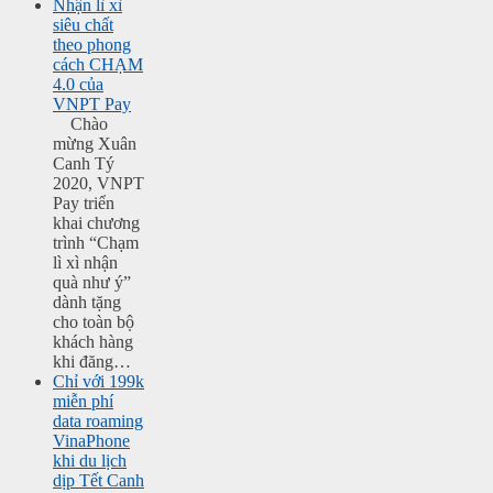
Nhận lì xì
siêu chất
theo phong
cách CHẠM
4.0 của
VNPT Pay
Chào
mừng Xuân
Canh Tý
2020, VNPT
Pay triển
khai chương
trình “Chạm
lì xì nhận
quà như ý”
dành tặng
cho toàn bộ
khách hàng
khi đăng…
Chỉ với 199k
miễn phí
data roaming
VinaPhone
khi du lịch
dịp Tết Canh