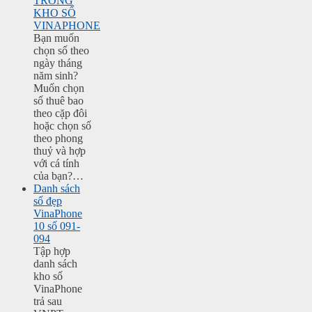
TRONG
KHO SỐ
VINAPHONE
Bạn muốn
chọn số theo
ngày tháng
năm sinh?
Muốn chọn
số thuê bao
theo cặp đôi
hoặc chọn số
theo phong
thuỷ và hợp
với cá tính
của bạn?…
Danh sách
số đẹp
VinaPhone
10 số 091-
094
Tập hợp
danh sách
kho số
VinaPhone
trả sau