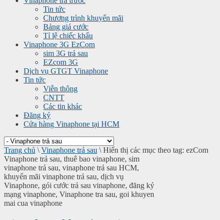
Vinaphone trả trước
Tin tức
Chương trình khuyến mãi
Bảng giá cước
Tỉ lệ chiếc khấu
Vinaphone 3G EzCom
sim 3G trả sau
EZcom 3G
Dịch vụ GTGT Vinaphone
Tin tức
Viễn thông
CNTT
Các tin khác
Đăng ký
Cửa hàng Vinaphone tại HCM
Trang chủ
\
Vinaphone trả sau
\
Hiển thị các mục theo tag: ezCom
Vinaphone trả sau, thuê bao vinaphone, sim
vinaphone trả sau, vinaphone trả sau HCM,
khuyến mãi vinaphone trả sau, dịch vụ
Vinaphone, gói cước trả sau vinaphone, đăng ký
mạng vinaphone, Vinaphone tra sau, goi khuyen
mai cua vinaphone