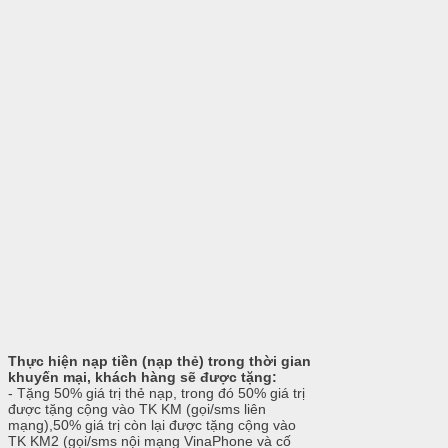
Thực hiện nạp tiền (nạp thẻ) trong thời gian
khuyến mại, khách hàng sẽ được tặng:
- Tặng 50% giá trị thẻ nạp, trong đó 50% giá trị
được tặng cộng vào TK KM (gọi/sms liên
mạng),50% giá trị còn lại được tặng cộng vào
TK KM2 (gọi/sms nội mạng VinaPhone và cố