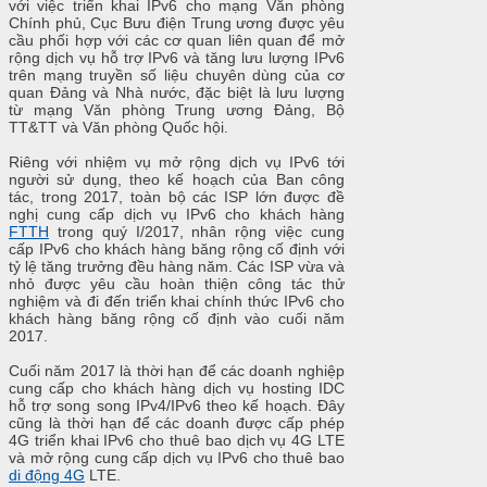
với việc triển khai IPv6 cho mạng Văn phòng
Chính phủ, Cục Bưu điện Trung ương được yêu
cầu phối hợp với các cơ quan liên quan để mở
rộng dịch vụ hỗ trợ IPv6 và tăng lưu lượng IPv6
trên mạng truyền số liệu chuyên dùng của cơ
quan Đảng và Nhà nước, đặc biệt là lưu lượng
từ mạng Văn phòng Trung ương Đảng, Bộ
TT&TT và Văn phòng Quốc hội.
Riêng với nhiệm vụ mở rộng dịch vụ IPv6 tới
người sử dụng, theo kế hoạch của Ban công
tác, trong 2017, toàn bộ các ISP lớn được đề
nghị cung cấp dịch vụ IPv6 cho khách hàng
FTTH
trong quý I/2017, nhân rộng việc cung
cấp IPv6 cho khách hàng băng rộng cố định với
tỷ lệ tăng trưởng đều hàng năm. Các ISP vừa và
nhỏ được yêu cầu hoàn thiện công tác thử
nghiệm và đi đến triển khai chính thức IPv6 cho
khách hàng băng rộng cố định vào cuối năm
2017.
Cuối năm 2017 là thời hạn để các doanh nghiệp
cung cấp cho khách hàng dịch vụ hosting IDC
hỗ trợ song song IPv4/IPv6 theo kế hoạch. Đây
cũng là thời hạn để các doanh được cấp phép
4G triển khai IPv6 cho thuê bao dịch vụ 4G LTE
và mở rộng cung cấp dịch vụ IPv6 cho thuê bao
di động 4G
LTE.