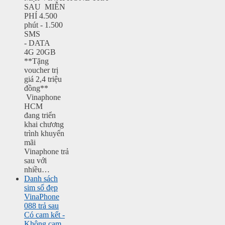
SAU MIỄN
PHÍ 4.500
phút - 1.500
SMS
- DATA
4G 20GB
**Tặng
voucher trị
giá 2,4 triệu
đồng**
Vinaphone
HCM
đang triển
khai chương
trình khuyến
mãi
Vinaphone trả
sau với
nhiều…
Danh sách
sim số đẹp
VinaPhone
088 trả sau
Có cam kết -
Không cam