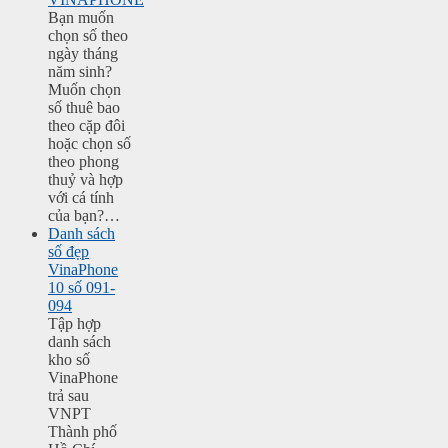
Bạn muốn
chọn số theo
ngày tháng
năm sinh?
Muốn chọn
số thuê bao
theo cặp đôi
hoặc chọn số
theo phong
thuỷ và hợp
với cá tính
của bạn?…
Danh sách
số đẹp
VinaPhone
10 số 091-
094
Tập hợp
danh sách
kho số
VinaPhone
trả sau
VNPT
Thành phố