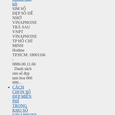
kết
SIM SỐ
ĐẸP SÔ DỄ
NHỚ
VINAPHONE
TRẢ SAU
VNPT
VINAPHONE
TP HỒ CHÍ
MINH
Hotline
TP.HCM: 18001166
-
0886.00.11.66
Danh sách
sim số đẹp
tam hoa 666
999…
CÁCH
CHỌN SỐ
ĐẸP MIỄN
PHÍ
TRONG
KHO SỐ
VINAPHONE