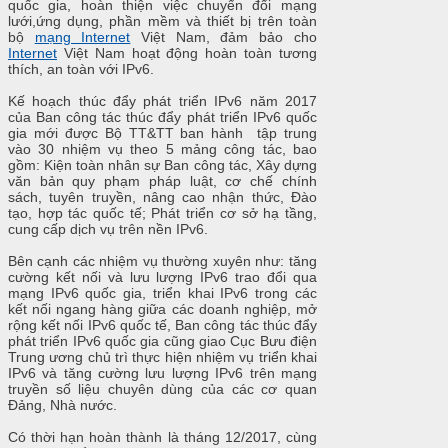
quốc gia, hoàn thiện việc chuyển đổi mạng
lưới,ứng dụng, phần mềm và thiết bị trên toàn
bộ
mạng Internet
Việt Nam, đảm bảo cho
Internet
Việt Nam hoạt động hoàn toàn tương
thích, an toàn với IPv6.
Kế hoạch thúc đẩy phát triển IPv6 năm 2017
của Ban công tác thúc đẩy phát triển IPv6 quốc
gia mới được Bộ TT&TT ban hành tập trung
vào 30 nhiệm vụ theo 5 mảng công tác, bao
gồm: Kiện toàn nhân sự Ban công tác, Xây dựng
văn bản quy phạm pháp luật, cơ chế chính
sách, tuyên truyền, nâng cao nhận thức, Đào
tạo, hợp tác quốc tế; Phát triển cơ sở hạ tầng,
cung cấp dịch vụ trên nền IPv6.
Bên cạnh các nhiệm vụ thường xuyên như: tăng
cường kết nối và lưu lượng IPv6 trao đổi qua
mạng IPv6 quốc gia, triển khai IPv6 trong các
kết nối ngang hàng giữa các doanh nghiệp, mở
rộng kết nối IPv6 quốc tế, Ban công tác thúc đẩy
phát triển IPv6 quốc gia cũng giao Cục Bưu điện
Trung ương chủ trì thực hiện nhiệm vụ triển khai
IPv6 và tăng cường lưu lượng IPv6 trên mạng
truyền số liệu chuyên dùng của các cơ quan
Đảng, Nhà nước.
Có thời hạn hoàn thành là tháng 12/2017, cùng