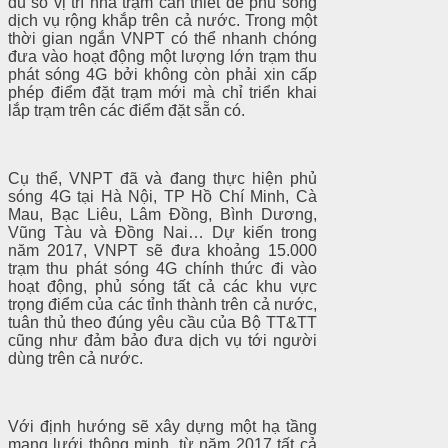
đủ số vị trí nhà trạm cần thiết để phủ sóng
dịch vụ rộng khắp trên cả nước. Trong một
thời gian ngắn VNPT có thể nhanh chóng
đưa vào hoạt động một lượng lớn trạm thu
phát sóng 4G bởi không còn phải xin cấp
phép điểm đặt trạm mới mà chỉ triển khai
lắp trạm trên các điểm đặt sẵn có.
Cụ thể, VNPT đã và đang thực hiện phủ
sóng 4G tại Hà Nội, TP Hồ Chí Minh, Cà
Mau, Bạc Liêu, Lâm Đồng, Bình Dương,
Vũng Tàu và Đồng Nai… Dự kiến trong
năm 2017, VNPT sẽ đưa khoảng 15.000
trạm thu phát sóng 4G chính thức đi vào
hoạt động, phủ sóng tất cả các khu vực
trọng điểm của các tỉnh thành trên cả nước,
tuân thủ theo đúng yêu cầu của Bộ TT&TT
cũng như đảm bảo đưa dịch vụ tới người
dùng trên cả nước.
Với định hướng sẽ xây dựng một hạ tầng
mạng lưới thông minh, từ năm 2017 tất cả