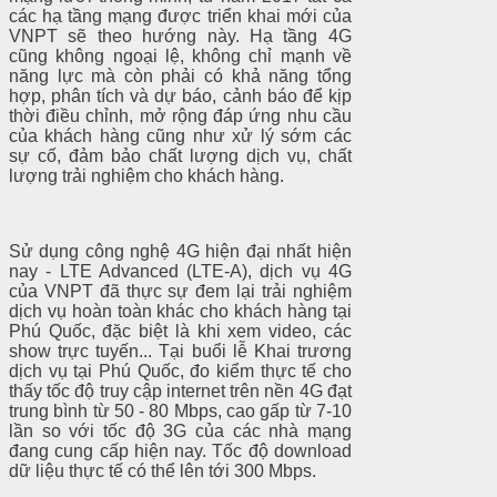
các hạ tầng mạng được triển khai mới của
VNPT sẽ theo hướng này. Hạ tầng 4G
cũng không ngoại lệ, không chỉ mạnh về
năng lực mà còn phải có khả năng tổng
hợp, phân tích và dự báo, cảnh báo để kịp
thời điều chỉnh, mở rộng đáp ứng nhu cầu
của khách hàng cũng như xử lý sớm các
sự cố, đảm bảo chất lượng dịch vụ, chất
lượng trải nghiệm cho khách hàng.
Sử dụng công nghệ 4G hiện đại nhất hiện
nay - LTE Advanced (LTE-A), dịch vụ 4G
của VNPT đã thực sự đem lại trải nghiệm
dịch vụ hoàn toàn khác cho khách hàng tại
Phú Quốc, đặc biệt là khi xem video, các
show trực tuyến... Tại buổi lễ Khai trương
dịch vụ tại Phú Quốc, đo kiểm thực tế cho
thấy tốc độ truy cập internet trên nền 4G đạt
trung bình từ 50 - 80 Mbps, cao gấp từ 7-10
lần so với tốc độ 3G của các nhà mạng
đang cung cấp hiện nay. Tốc độ download
dữ liệu thực tế có thể lên tới 300 Mbps.