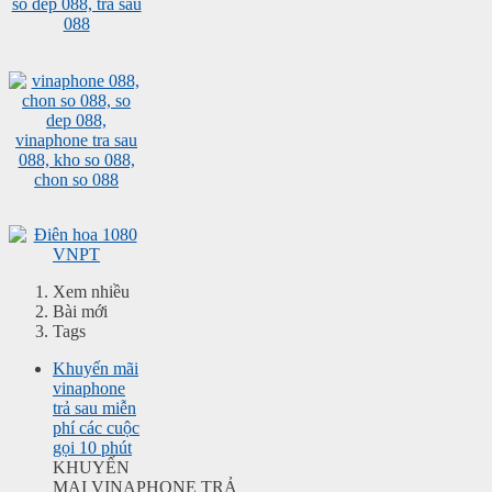
Xem nhiều
Bài mới
Tags
Khuyến mãi
vinaphone
trả sau miễn
phí các cuộc
gọi 10 phút
KHUYẾN
MẠI VINAPHONE TRẢ