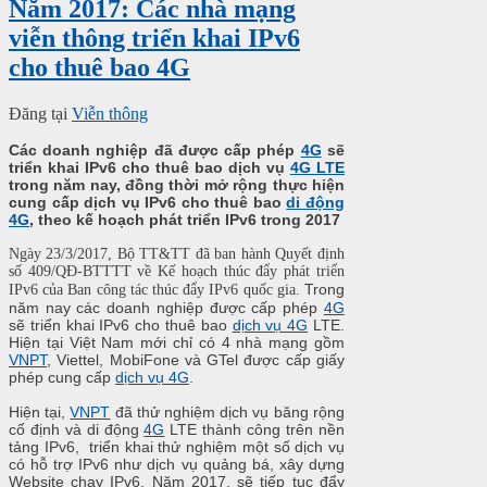
Năm 2017: Các nhà mạng
viễn thông triển khai IPv6
cho thuê bao 4G
Đăng tại
Viễn thông
Các doanh nghiệp đã được cấp phép
4G
sẽ
triển khai IPv6 cho thuê bao dịch vụ
4G LTE
trong năm nay, đồng thời mở rộng thực hiện
cung cấp dịch vụ IPv6 cho thuê bao
di động
4G
, theo kế hoạch phát triển IPv6 trong 2017
Ngày 23/3/2017, Bộ TT&TT đã ban hành Quyết định
số 409/QĐ-BTTTT về Kế hoạch thúc đẩy phát triển
Trong
IPv6 của Ban công tác thúc đẩy IPv6 quốc gia.
năm nay các doanh nghiệp được cấp phép
4G
sẽ triển khai IPv6 cho thuê bao
dịch vụ 4G
LTE.
Hiện tại Việt Nam mới chỉ có 4 nhà mạng gồm
VNPT
, Viettel, MobiFone và GTel được cấp giấy
phép cung cấp
dịch vụ 4G
.
Hiện tại,
VNPT
đã thử nghiệm dịch vụ băng rộng
cố định và di động
4G
LTE thành công trên nền
tảng IPv6, triển khai thử nghiệm một số dịch vụ
có hỗ trợ IPv6 như dịch vụ quảng bá, xây dựng
Website chạy IPv6. Năm 2017, sẽ tiếp tục đẩy