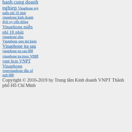
hanh cung doanh
nghiep
Vinaphone gọi
miễn phí 10 phút
vinaphone kinh doanh
dịch vụ viễn thông
Vinaphone miễn
phí 10 phút
vinaphone plus
Vinaphone sieu tiet kiem
Vinaphone tra sau
vinaphone tra sau 088
vnpt
vinaphone tra truoc
vnpt hcm
VNPT
Vinaphone
vnptvinaphone
đầu số
mới 088
Copyright © 2016-2019 by Trung tâm Kinh doanh VNPT Thành
phố Hồ Chí Minh