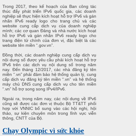
Trong 2017, theo kế hoạch của Ban công tác
thúc đẩy phát triển IPv6 quốc gia, các doanh
nghiệp sẽ thực hiện kích hoạt hỗ trợ IPv6 và gán
nhãn IPv6 ready logo cho trang chủ và các
website cung cấp dịch vụ của doanh nghiệp
mình; các cơ quan Đảng và nhà nước kích hoạt
hỗ trợ IPv6 và gán nhãn IPv6 ready logo cho
trang điện tử chính của đơn vị, đặc biệt là các
website tên miền “.gov.vn”.
Đồng thời, các doanh nghiệp cung cấp dịch vụ
nội dung số được yêu cầu phải kích hoạt hỗ trợ
IPv6 trên các dịch vụ nội dung số trong năm
nay. Đến tháng 12/2017, các nhà đăng ký tên
miền “.vn” phải đảm bảo hệ thống quản lý, cung
cấp dịch vụ đăng ký tên miền “.vn” và hệ thống
máy chủ DNS cung cấp dịch vụ cho tên miền
“.vn” hỗ trợ song song IPv4/IPv6.
Ngoài ra, trong năm nay, các nội dung về IPv6
cũng sẽ được các đơn vị thuộc Bộ TT&TT phối
hợp với VNNIC bổ sung vào các hội nghị, hội
thảo, sự kiện chuyên môn trong lĩnh vực viễn
thông, CNTT của Bộ.
Chạy Olympic vì sức khỏe