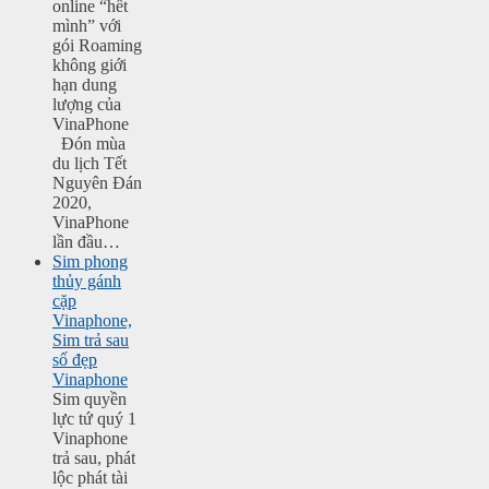
online “hết
mình” với
gói Roaming
không giới
hạn dung
lượng của
VinaPhone
Đón mùa
du lịch Tết
Nguyên Đán
2020,
VinaPhone
lần đầu…
Sim phong
thủy gánh
cặp
Vinaphone,
Sim trả sau
số đẹp
Vinaphone
Sim quyền
lực tứ quý 1
Vinaphone
trả sau, phát
lộc phát tài