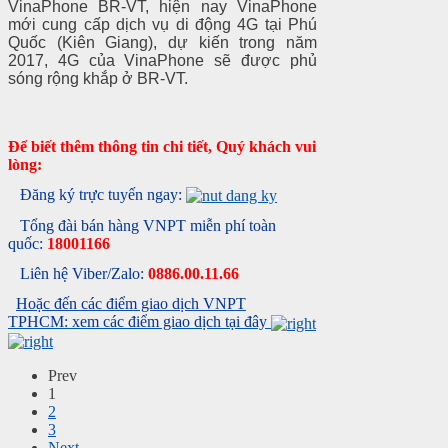
VinaPhone BR-VT, hiện nay VinaPhone
mới cung cấp dịch vụ di động 4G tại Phú
Quốc (Kiên Giang), dự kiến trong năm
2017, 4G của VinaPhone sẽ được phủ
sóng rộng khắp ở BR-VT.
Để biết thêm thông tin chi tiết, Quý khách vui
lòng:
Đăng ký trực tuyến ngay:
Tổng đài bán hàng VNPT miễn phí toàn
quốc:
18001166
Liên hệ Viber/Zalo:
0886.00.11.66
Hoặc đến các điểm giao dịch VNPT
TPHCM: xem các điểm giao dịch tại đây
Prev
1
2
3
Next