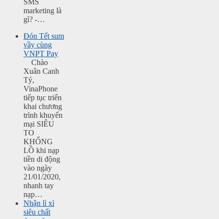
SMS
marketing là
gì? -…
Đón Tết sum
vầy cùng
VNPT Pay
Chào
Xuân Canh
Tý,
VinaPhone
tiếp tục triển
khai chương
trình khuyến
mại SIÊU
TO
KHỔNG
LỒ khi nạp
tiền di động
vào ngày
21/01/2020,
nhanh tay
nạp…
Nhận lì xì
siêu chất