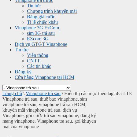
Vinaphone trả trước
Tin tức
Chương trình khuyến mãi
Bảng giá cước
Tỉ lệ chiếc khấu
Vinaphone 3G EzCom
sim 3G trả sau
EZcom 3G
Dịch vụ GTGT Vinaphone
Tin tức
Viễn thông
CNTT
Các tin khác
Đăng ký
Cửa hàng Vinaphone tại HCM
Trang chủ
\
Vinaphone trả sau
\
Hiển thị các mục theo tag: 4G LTE
Vinaphone trả sau, thuê bao vinaphone, sim
vinaphone trả sau, vinaphone trả sau HCM,
khuyến mãi vinaphone trả sau, dịch vụ
Vinaphone, gói cước trả sau vinaphone, đăng ký
mạng vinaphone, Vinaphone tra sau, goi khuyen
mai cua vinaphone