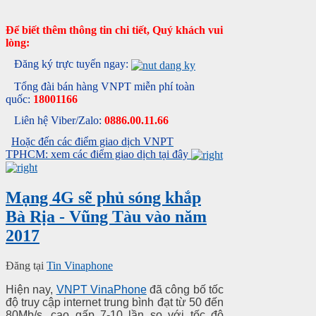
Để biết thêm thông tin chi tiết, Quý khách vui
lòng:
Đăng ký trực tuyến ngay:
Tổng đài bán hàng VNPT miễn phí toàn
quốc:
18001166
Liên hệ Viber/Zalo:
0886.00.11.66
Hoặc đến các điểm giao dịch VNPT
TPHCM: xem các điểm giao dịch tại đây
Mạng 4G sẽ phủ sóng khắp
Bà Rịa - Vũng Tàu vào năm
2017
Đăng tại
Tin Vinaphone
Hiện nay,
VNPT VinaPhone
đã công bố tốc
độ truy cập internet trung bình đạt từ 50 đến
80Mb/s, cao gấp 7-10 lần so với tốc độ