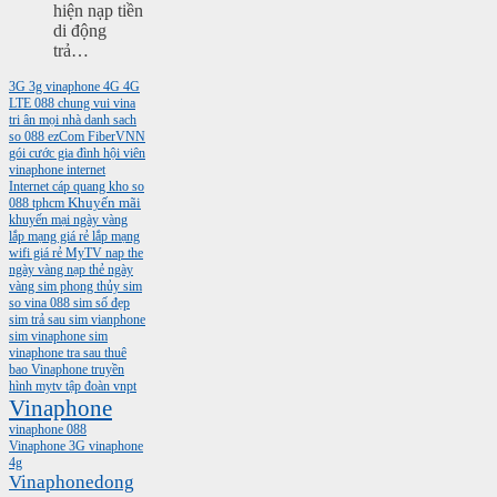
hiện nạp tiền
di động
trả…
3G
3g vinaphone
4G
4G
LTE
088
chung vui vina
tri ân mọi nhà
danh sach
so 088
ezCom
FiberVNN
gói cước gia đình
hội viên
vinaphone
internet
Internet cáp quang
kho so
088 tphcm
Khuyến mãi
khuyến mại ngày vàng
lắp mạng giá rẻ
lắp mạng
wifi giá rẻ
MyTV
nap the
ngày vàng
nạp thẻ ngày
vàng
sim phong thủy
sim
so vina 088
sim số đẹp
sim trả sau
sim vianphone
sim vinaphone
sim
vinaphone tra sau
thuê
bao Vinaphone
truyền
hình mytv
tập đoàn vnpt
Vinaphone
vinaphone 088
Vinaphone 3G
vinaphone
4g
Vinaphonedong