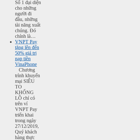
Số 1 đại diện
cho những
người đi
đầu, những
tài năng xuất
chúng. Đó
chính là…
VNPT Pay
tặng lên đến
50% giá trị
nạp tiền
VinaPhone
Chương
trình khuyến
mại SIÊU
TO
KHỔNG
LỒ chỉ có
trên ví
VNPT Pay
triển khai
trong ngày
27/12/2019,
Quý khách
hàng thực