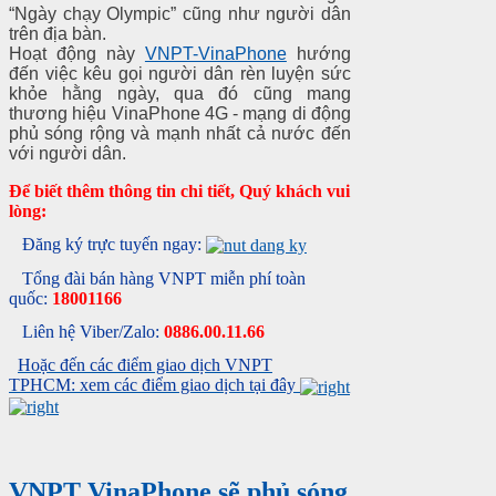
“Ngày chạy Olympic” cũng như người dân
trên địa bàn.
Hoạt động này
VNPT-VinaPhone
hướng
đến việc kêu gọi người dân rèn luyện sức
khỏe hằng ngày, qua đó cũng mang
thương hiệu VinaPhone 4G - mạng di động
phủ sóng rộng và mạnh nhất cả nước đến
với người dân.
Để biết thêm thông tin chi tiết, Quý khách vui
lòng:
Đăng ký trực tuyến ngay:
Tổng đài bán hàng VNPT miễn phí toàn
quốc:
18001166
Liên hệ Viber/Zalo:
0886.00.11.66
Hoặc đến các điểm giao dịch VNPT
TPHCM: xem các điểm giao dịch tại đây
VNPT VinaPhone sẽ phủ sóng