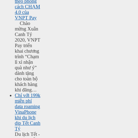
theo phong
cách CHẠM
4.0 của
VNPT Pay
Chào
mừng Xuân
Canh Tý
2020, VNPT
Pay triển
khai chương
trình “Chạm
lì xì nhận
quà như ý”
dành tặng
cho toàn bộ
khách hàng
khi đăng…
Chỉ với 199k
miễn phí
data roaming
VinaPhone
khi du lịch
dịp Tết Canh
Tý
Du lịch Tết -