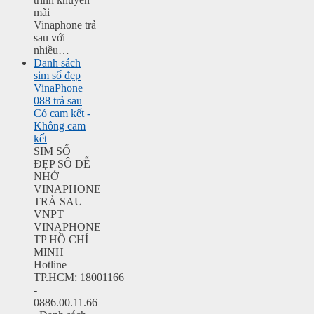
mãi
Vinaphone trả
sau với
nhiều…
Danh sách
sim số đẹp
VinaPhone
088 trả sau
Có cam kết -
Không cam
kết
SIM SỐ
ĐẸP SÔ DỄ
NHỚ
VINAPHONE
TRẢ SAU
VNPT
VINAPHONE
TP HỒ CHÍ
MINH
Hotline
TP.HCM: 18001166
-
0886.00.11.66