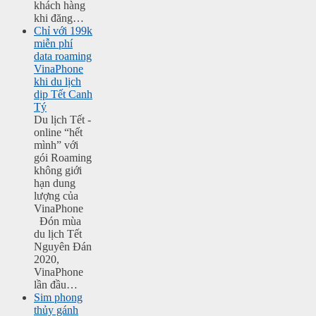
khách hàng
khi đăng…
Chỉ với 199k
miễn phí
data roaming
VinaPhone
khi du lịch
dịp Tết Canh
Tý
Du lịch Tết -
online “hết
mình” với
gói Roaming
không giới
hạn dung
lượng của
VinaPhone
Đón mùa
du lịch Tết
Nguyên Đán
2020,
VinaPhone
lần đầu…
Sim phong
thủy gánh