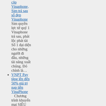
cặp
Vinaphone,
Sim trả sau
số đẹp
Vinaphone
Sim quyền
lực tứ quý 1
Vinaphone
trả sau, phát
lộc phát tài
Số 1 đại diện
cho những
người đi
đầu, những
tài năng xuất
chúng. Đó
chính là…
VNPT Pay
tặng lên đến
50% giá trị
nạp tiền
VinaPhone
Chương
trình khuyến
mại SIÊU