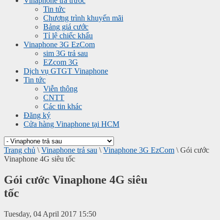
Vinaphone trả trước
Tin tức
Chương trình khuyến mãi
Bảng giá cước
Tỉ lệ chiếc khấu
Vinaphone 3G EzCom
sim 3G trả sau
EZcom 3G
Dịch vụ GTGT Vinaphone
Tin tức
Viễn thông
CNTT
Các tin khác
Đăng ký
Cửa hàng Vinaphone tại HCM
Trang chủ
\
Vinaphone trả sau
\
Vinaphone 3G EzCom
\
Gói cước
Vinaphone 4G siêu tốc
Gói cước Vinaphone 4G siêu
tốc
Tuesday, 04 April 2017 15:50