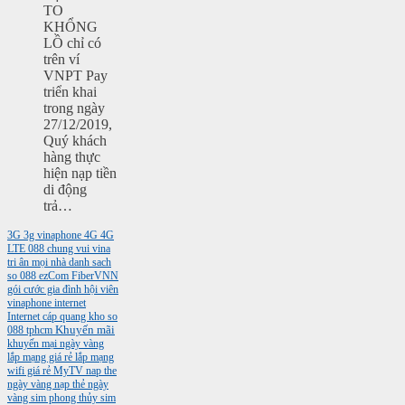
TO
KHỔNG
LỒ chỉ có
trên ví
VNPT Pay
triển khai
trong ngày
27/12/2019,
Quý khách
hàng thực
hiện nạp tiền
di động
trả…
3G
3g vinaphone
4G
4G
LTE
088
chung vui vina
tri ân mọi nhà
danh sach
so 088
ezCom
FiberVNN
gói cước gia đình
hội viên
vinaphone
internet
Internet cáp quang
kho so
088 tphcm
Khuyến mãi
khuyến mại ngày vàng
lắp mạng giá rẻ
lắp mạng
wifi giá rẻ
MyTV
nap the
ngày vàng
nạp thẻ ngày
vàng
sim phong thủy
sim