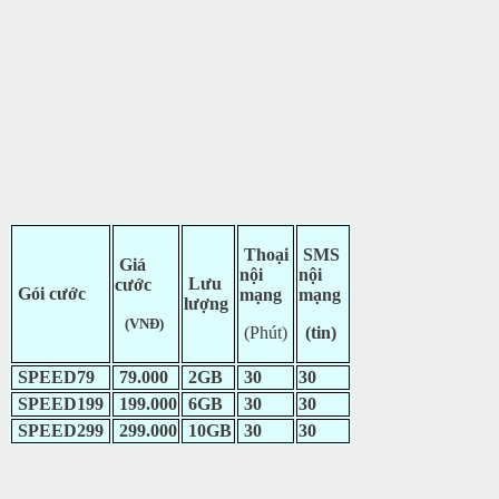
Thoại
SMS
Giá
nội
nội
Lưu
cước
Gói cước
mạng
mạng
lượng
(VNĐ)
(Phút)
(tin)
SPEED79
79.000
2GB
30
30
SPEED199
199.000
6GB
30
30
SPEED299
299.000
10GB
30
30