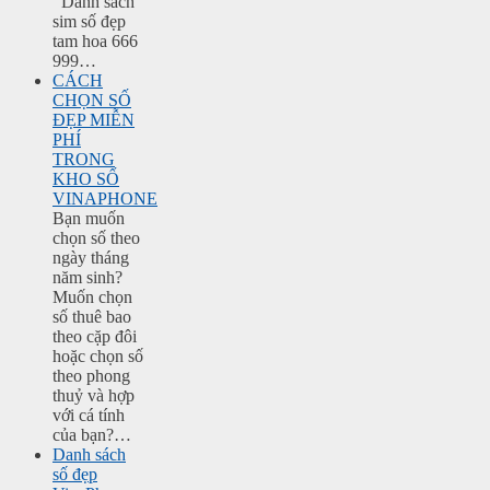
Danh sách
sim số đẹp
tam hoa 666
999…
CÁCH
CHỌN SỐ
ĐẸP MIỄN
PHÍ
TRONG
KHO SỐ
VINAPHONE
Bạn muốn
chọn số theo
ngày tháng
năm sinh?
Muốn chọn
số thuê bao
theo cặp đôi
hoặc chọn số
theo phong
thuỷ và hợp
với cá tính
của bạn?…
Danh sách
số đẹp