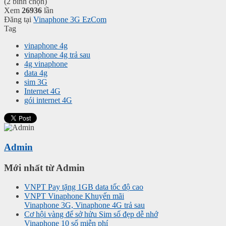
(2 bình chọn)
Xem
26936
lần
Đăng tại
Vinaphone 3G EzCom
Tag
vinaphone 4g
vinaphone 4g trả sau
4g vinaphone
data 4g
sim 3G
Internet 4G
gói internet 4G
Admin
Mới nhất từ Admin
VNPT Pay tặng 1GB data tốc độ cao
VNPT Vinaphone Khuyến mãi
Vinaphone 3G, Vinaphone 4G trả sau
Cơ hội vàng để sở hửu Sim số đẹp dễ nhớ
Vinaphone 10 số miễn phí