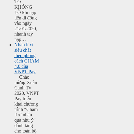
TO
KHỔNG
LỒ khi nạp
tiền di động
vào ngày
21/01/2020,
nhanh tay
nạp…
Nhận lì xì
siêu chất
theo phong
cách CHẠM
4.0 của
VNPT Pay
Chào
mừng Xuân
Canh Tý
2020, VNPT
Pay triển
khai chương
trình “Chạm
lì xì nhận
quà như ý”
dành tặng
cho toàn bộ