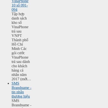
VinaPhone
10 số 091-
094
Tập hợp
danh sách
kho số
VinaPhone
trả sau
VNPT
Thành phố
Hồ Chí
Minh Các
gói cước
VinaPhone
trả sau dành
cho khách
hàng cá
nhân năm
2017 (mới…
SMS
Brandname -
tin nhắn
thương hiệu
SMS
Brandname -