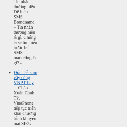
Tin nhắn
thương hiệu
Để hiểu
SMS
Brandname
– Tin nhắn
thương hiệu
là gì, Chúng
ta sẽ tìm hiểu
trước hết
SMS
marketing là
gì? -…
Đón Tết sum
vầy cùng
VNPT Pay
Chào
Xuân Canh
Tý,
VinaPhone
tiếp tục triển
khai chương
trình khuyến
mại SIÊU