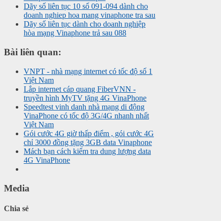
Dãy số liên tục 10 số 091-094 dành cho
doanh nghiep hoa mang vinaphone tra sau
Dãy số liên tục dành cho doanh nghiệp
hòa mạng Vinaphone trả sau 088
Bài liên quan:
VNPT - nhà mạng internet có tốc độ số 1
Việt Nam
Lắp internet cáp quang FiberVNN -
truyền hình MyTV tặng 4G VinaPhone
Speedtest vinh danh nhà mạng di động
VinaPhone có tốc độ 3G/4G nhanh nhất
Việt Nam
Gói cước 4G giờ thấp điểm , gói cước 4G
chỉ 3000 đồng tặng 3GB data Vinaphone
Mách bạn cách kiểm tra dung lượng data
4G VinaPhone
Media
Chia sẻ