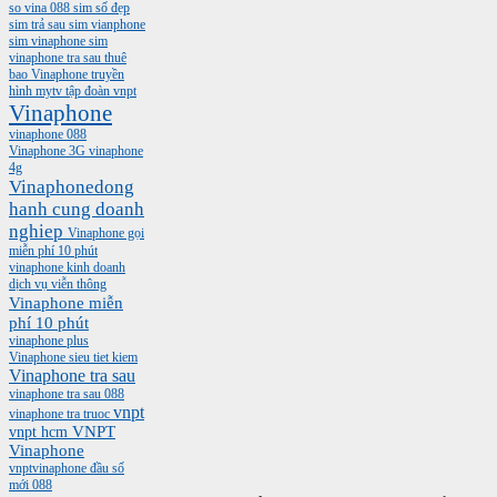
so vina 088
sim số đẹp
sim trả sau
sim vianphone
sim vinaphone
sim
vinaphone tra sau
thuê
bao Vinaphone
truyền
hình mytv
tập đoàn vnpt
Vinaphone
vinaphone 088
Vinaphone 3G
vinaphone
4g
Vinaphonedong
hanh cung doanh
nghiep
Vinaphone gọi
miễn phí 10 phút
vinaphone kinh doanh
dịch vụ viễn thông
Vinaphone miễn
phí 10 phút
vinaphone plus
Vinaphone sieu tiet kiem
Vinaphone tra sau
vinaphone tra sau 088
vnpt
vinaphone tra truoc
vnpt hcm
VNPT
Vinaphone
vnptvinaphone
đầu số
mới 088