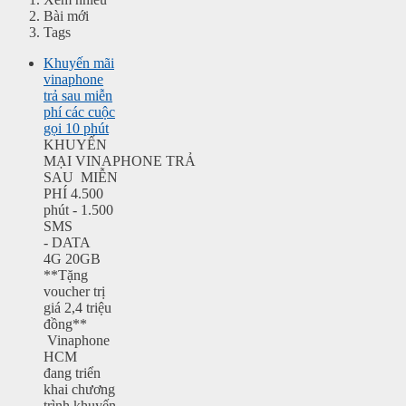
Bài mới
Tags
Khuyến mãi
vinaphone
trả sau miễn
phí các cuộc
gọi 10 phút
KHUYẾN
MẠI VINAPHONE TRẢ
SAU MIỄN
PHÍ 4.500
phút - 1.500
SMS
- DATA
4G 20GB
**Tặng
voucher trị
giá 2,4 triệu
đồng**
Vinaphone
HCM
đang triển
khai chương
trình khuyến