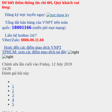
Để biết thêm thông tin chi tiết, Quý khách vui
lòng:
Đăng ký trực tuyến ngay:
Tổng đài bán hàng của VNPT trên toàn
18001166
quốc:
(miễn phí mọi mạng)
Liên hệ hotline 24/7
Viber/Zalo:
0886.00.11.66
Hoặc đến các điểm giao dịch VNPT
TPHCM: xem các điểm giao dịch tại đây
Chỉnh sửa lần cuối vào Friday, 12 July 2019
14:28
Đánh giá bài này
1
2
3
4
5