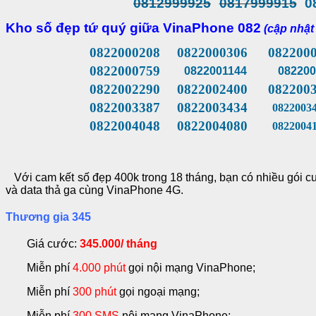
0812999925
0817999915
0
Kho số đẹp tứ quý giữa VinaPhone 082
(cập nhật
0822000208
0822000306
082200
0822000759
0822001144
082200
0822002290
0822002400
0822003
0822003387
0822003434
08220034
0822004048
0822004080
08220041
Với cam kết số đẹp 400k trong 18 tháng, bạn có nhiều gói cư
và data thả ga cùng VinaPhone 4G.
Thương gia 345
Giá cước:
345.000/ tháng
Miễn phí
4.000 phút
gọi nội mạng VinaPhone;
Miễn phí
300 phút
gọi ngoại mạng;
Miễn phí
300 SMS
nội mạng VinaPhone;