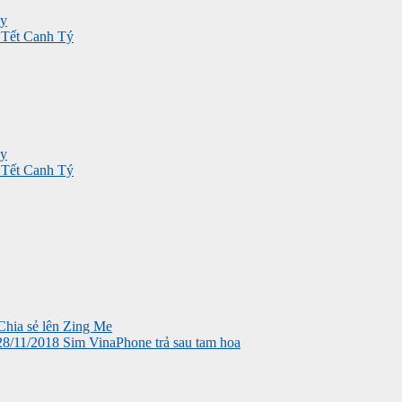
ay
p Tết Canh Tý
ay
p Tết Canh Tý
 28/11/2018
Sim VinaPhone trả sau tam hoa