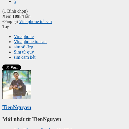
5
(1 Bình chọn)
Xem
10984
lần
Đăng tại
Vinaphone trả sau
Tag
Vinaphone
Vinaphone tra sau
sim số đẹp
Sim tứ quý
sim cam kết
TienNguyen
Mới nhất từ TienNguyen