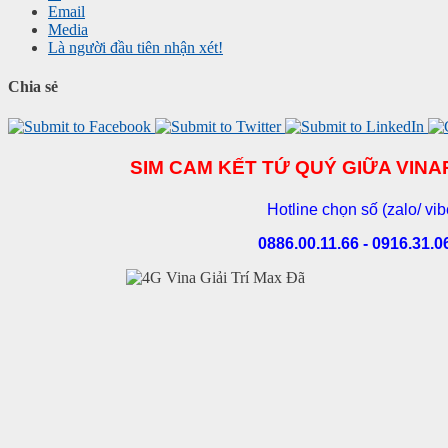
Email
Media
Là người đầu tiên nhận xét!
Chia sẻ
SIM CAM KẾT TỨ QUÝ GIỮA VIN
Hotline chọn số (zalo/ vib
0886.00.11.66 - 0916.31.0