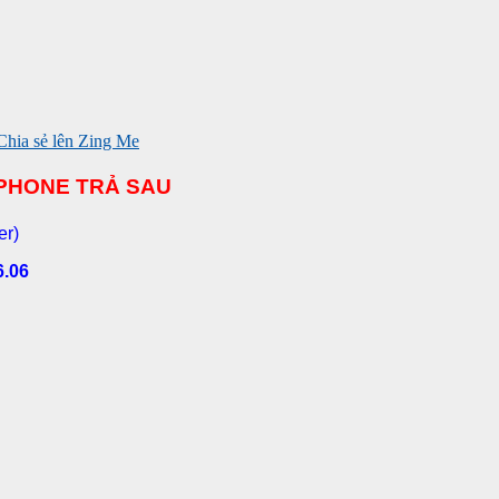
APHONE TRẢ SAU
er)
6.06