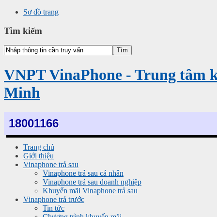
Sơ đồ trang
Tìm kiếm
VNPT VinaPhone - Trung tâm 
Minh
18001166
Trang chủ
Giới thiệu
Vinaphone trả sau
Vinaphone trả sau cá nhân
Vinaphone trả sau doanh nghiệp
Khuyến mãi Vinaphone trả sau
Vinaphone trả trước
Tin tức
Chương trình khuyến mãi