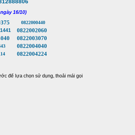
812888806
 ngày 16/10)
0375
0822000440
0822002060
1441
040
0822003070
0822004040
43
0822004224
14
ớc để lựa chọn sử dụng, thoải mái gọi