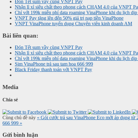
Đón Tết sum vầy cùng VNPT Pay
Nhận lì xì siêu chất theo phong cách CHẠM 4.0 của VNPT P
Chỉ với 199k miễn phí data roaming VinaPhone khi du lịch dị
VNPT Pay tặng lên đến 50% giá trị nạp tiền VinaPhone
VNPT VinaPhone tuyển dụng Chuyên viên kinh doanh AM
Bài liên quan:
Đón Tết sum vầy cùng VNPT Pay
Nhận lì xì siêu chất theo phong cách CHẠM 4.0 của VNPT P
Chỉ với 199k miễn phí data roaming VinaPhone khi du lịch dị
Sim VinaPhone trả sau tam hoa 666 999
Black Friday thanh toán với VNPT Pay
Media
Chia sẻ
Cùng chủ đề này
« Gói cước trả sau VinaPhone Eco mới áp dụng từ
666 999 »
Gửi bình luận