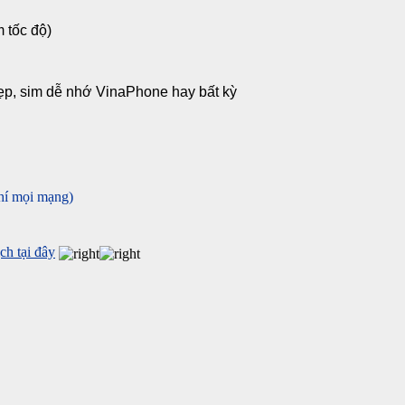
 tốc độ)
ẹp, sim dễ nhớ VinaPhone hay bất kỳ
hí mọi mạng)
h tại đây