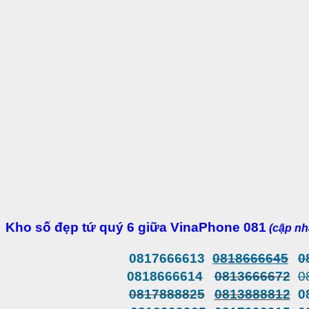
Kho số đẹp tứ quý 6 giữa VinaPhone 081
(cập nh
0817666613
0818666645
0
0818666614
0813666672
0
0817888825
0813888812
0