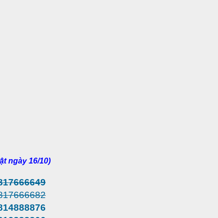
ật ngày 16/10)
817666649
817666682
814888876