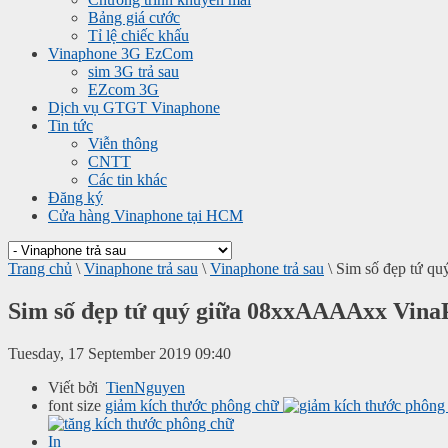
Bảng giá cước
Tỉ lệ chiếc khấu
Vinaphone 3G EzCom
sim 3G trả sau
EZcom 3G
Dịch vụ GTGT Vinaphone
Tin tức
Viễn thông
CNTT
Các tin khác
Đăng ký
Cửa hàng Vinaphone tại HCM
Trang chủ
\
Vinaphone trả sau
\
Vinaphone trả sau
\
Sim số đẹp tứ q
Sim số đẹp tứ quý giữa 08xxAAAAxx VinaP
Tuesday, 17 September 2019 09:40
Viết bởi
TienNguyen
font size
giảm kích thước phông chữ
In